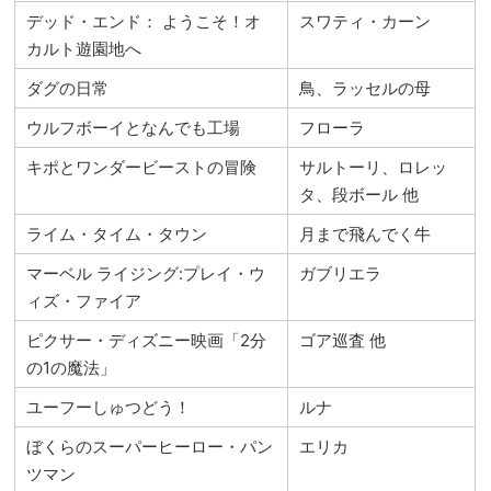
デッド・エンド： ようこそ！オ
スワティ・カーン
カルト遊園地へ
ダグの日常
鳥、ラッセルの母
ウルフボーイとなんでも工場
フローラ
キポとワンダービーストの冒険
サルトーリ、ロレッ
タ、段ボール 他
ライム・タイム・タウン
月まで飛んでく牛
マーベル ライジング:プレイ・ウ
ガブリエラ
ィズ・ファイア
ピクサー・ディズニー映画「2分
ゴア巡査 他
の1の魔法」
ユーフーしゅつどう！
ルナ
ぼくらのスーパーヒーロー・パン
エリカ
ツマン