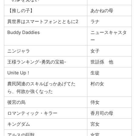
【推しの子】
あかねの母
異世界はスマートフォンとともに2
ラナ
Buddy Daddies
ニュースキャスタ
ー
ニンジャラ
女子
王様ランキング-勇気の宝箱-
世話係 他
Unite Up！
生徒
農民関連のスキルばっかあげてた
村の女
ら、何故か強くなった
後宮の烏
侍女
ロマンティック・キラー
香月司の母
キングダム
宮女
アルスの巨獣
女官