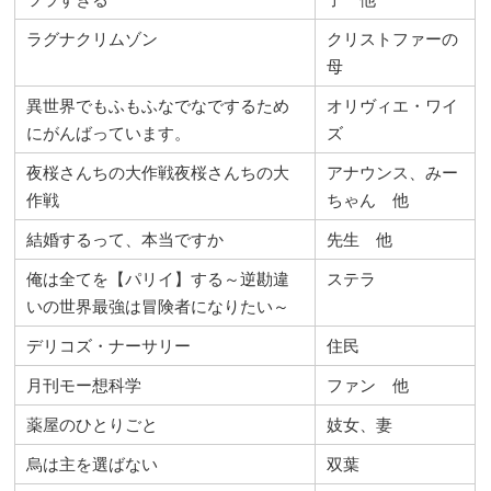
ラグナクリムゾン
クリストファーの
母
異世界でもふもふなでなでするため
オリヴィエ・ワイ
にがんばっています。
ズ
夜桜さんちの大作戦夜桜さんちの大
アナウンス、みー
作戦
ちゃん 他
結婚するって、本当ですか
先生 他
俺は全てを【パリイ】する～逆勘違
ステラ
いの世界最強は冒険者になりたい～
デリコズ・ナーサリー
住民
月刊モー想科学
ファン 他
薬屋のひとりごと
妓女、妻
烏は主を選ばない
双葉