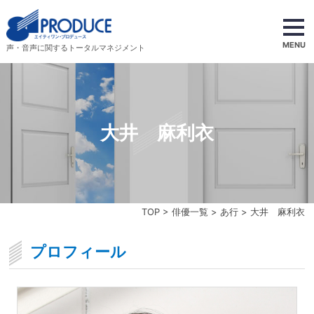
MENU
声・音声に関するトータルマネジメント
大井 麻利衣
TOP
>
俳優一覧
>
あ行
> 大井 麻利衣
プロフィール