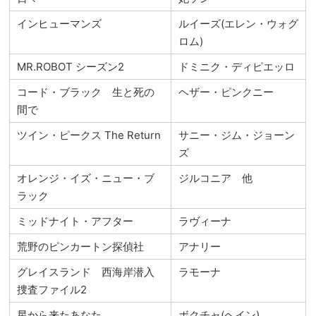
インヒューマンズ
ルイーズ(エレン・ウォグ
ロム)
MR.ROBOT シーズン2
ドミニク・ディピエッロ
コード・ブラック 生と死の
ヘザー・ピンクニー
間で
ツイン・ピークス The Return
サニー・ジム・ジョーン
ズ
オレンジ・イズ・ニュー・ブ
ジルコニア 他
ラック
ミッドナイト・アフター
ラヴィーナ
荒野のピンカートン探偵社
アナリー
グレイスランド 西海岸潜入
ラモーナ
捜査ファイル2
星から来たあなた
ボクチャ(ヘイン)