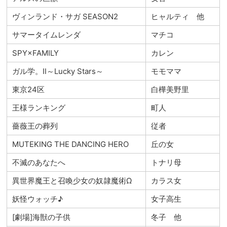
ヴィンランド・サガ SEASON2
ヒャルティ 他
サマータイムレンダ
マチコ
SPY×FAMILY
カレン
ガル学。Ⅱ～Lucky Stars～
モモママ
東京24区
白樺美野里
王様ランキング
町人
薔薇王の葬列
従者
MUTEKING THE DANCING HERO
丘の女
不滅のあなたへ
トナリ母
異世界魔王と召喚少女の奴隷魔術Ω
カラス女
妖怪ウォッチ♪
女子高生
[劇場]海獣の子供
冬子 他