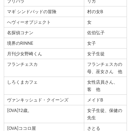
プリパラ
リカ
マギ シンドバッドの冒険
村の女B
へヴィーオブジェクト
女
名探偵コナン
佐伯弘子
境界のRINNE
女子
月刊少女野崎くん
女子生徒
フランチェスカ
フランチェスカの
母、巫女さん 他
しろくまカフェ
女性店員さん、
客 他
ヴァンキッシュド・クイーンズ
メイドB
[OVA]12歳。
女子生徒、保健の
先生
[OVA]ココロ屋
さとる