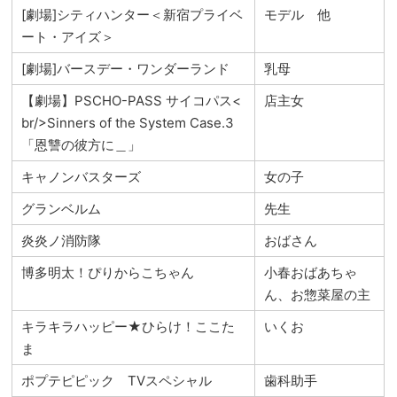
[劇場]シティハンター＜新宿プライベ
モデル 他
ート・アイズ＞
[劇場]バースデー・ワンダーランド
乳母
【劇場】PSCHO-PASS サイコパス<
店主女
br/>Sinners of the System Case.3
「恩讐の彼方に＿」
キャノンバスターズ
女の子
グランベルム
先生
炎炎ノ消防隊
おばさん
博多明太！ぴりからこちゃん
小春おばあちゃ
ん、お惣菜屋の主
キラキラハッピー★ひらけ！ここた
いくお
ま
ポプテピピック TVスペシャル
歯科助手