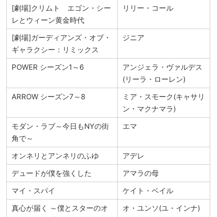
[劇場]クリムト エゴン・シー
リリー・コール
レとウィーン黄金時代
[劇場]ガーディアンズ・オブ・
ジニア
ギャラクシー：リミックス
POWER シーズン1～6
アンジェラ・ヴァルデス
(リーラ・ローレン)
ARROW シーズン7～8
ミア・スモーク(キャサリ
ン・マクナマラ)
モダン・ラブ～今日もNYの街
エマ
角で～
オンネリとアンネリのふゆ
アデレ
デュードが僕を強くした
アマラの母
マイ・スパイ
ケイト・ベイル
真心が届く ～僕とスターのオ
オ・ユンソ(ユ・インナ)