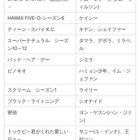
－
ィルソン)
HAWAII FIVE-O-シーズン6
ケイシー
ティーン・スパイ K.C.
キテン、シェイファー
スーパーナチュラル シーズ
タマラ、デボラ、ミラベ
ン10～12
ル
バッド・ヘア・デー
シエラ
ピノキオ
ハミョン少年、イム・ジ
ェファン
スクリーム シーズン1
ライリー
ブラック・ライトニング
シオナイド
密偵
ヨン・ゲスン(ハン・ジミ
ン)
トッケビ～君がくれた愛しい
サニー(ユ・インナ)、王
日々～
妃ソン