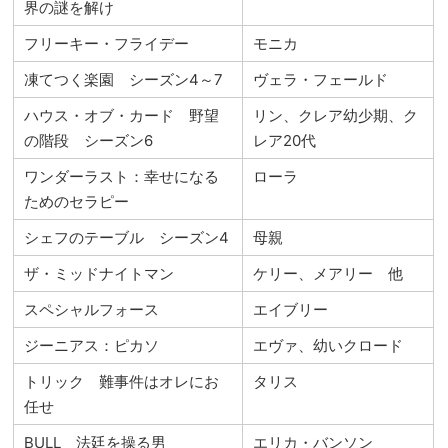
界の謎を解け
フリーキー・フライデー
モニカ
凍てつく楽園 シーズン4～7
ヴェラ・フェールド
ハウス・オブ・カード 野望
リン、クレア幼少期、ク
の階段 シーズン6
レア20代
ワンダーラスト：幸せになる
ローラ
ためのセラピー
シェフのテーブル シーズン4
母親
ザ・ミッドナイトマン
ケリー、メアリー 他
スペシャルフォース
エイブリー
ジーニアス：ピカソ
エヴァ、幼いクロード
トリック 難事件はオレにお
タリス
任せ
BULL 法廷を操る男
エリカ・バンソン