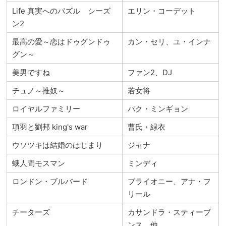
Life 真実へのパズル シーズ
エリン・コーデット
ン2
最高の愛～恋はドゥグンドゥ
カン・セリ、ユ・インナ
グン～
美男ですね
ファン2、DJ
チュノ～推奴～
若女将
ロイヤルファミリー
パク・ミンギョン
項羽と劉邦 king's war
曹氏・緑衣
ウソツキは結婚のはじまり
ジャナ
蛾人間モスマン
ミンディ
ロンドン・ブルバード
ブライオニー、アナ・フ
リール
チーターズ
カサンドラ・スティーブ
ンス 他