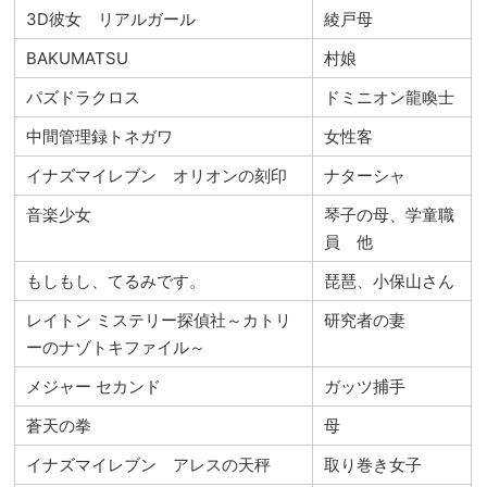
3D彼女 リアルガール
綾戸母
BAKUMATSU
村娘
パズドラクロス
ドミニオン龍喚士
中間管理録トネガワ
女性客
イナズマイレブン オリオンの刻印
ナターシャ
音楽少女
琴子の母、学童職
員 他
もしもし、てるみです。
琵琶、小保山さん
レイトン ミステリー探偵社～カトリ
研究者の妻
ーのナゾトキファイル～
メジャー セカンド
ガッツ捕手
蒼天の拳
母
イナズマイレブン アレスの天秤
取り巻き女子