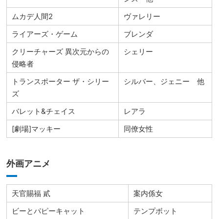
ムカデ人間2
ヴァレリー
ライアーズ・ゲーム
ブレンダ
クリーチャーズ 異次元からの
シェリー
侵略者
トランスポーター ザ・シリー
シルバー、ジェニー 他
ズ
バレット&チェイス
レアラ
[劇場]マッキー
同僚女性
外画アニメ
天官賜福 貳
案内係女
ビーとパピーキャット
テンプボット