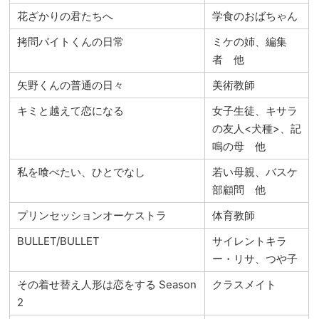
花ざかりの君たちへ
学食のおばちゃん
拷問バイトくんの日常
ミケの姉、編集
者 他
矢野くんの普通の日々
美術教師
キミと越えて恋になる
女子生徒、キサラ
の友人<犬種>、記
鳴の母 他
私を喰べたい、ひとでなし
若い母親、バスケ
部顧問 他
プリンセッションオーケストラ
体育教師
BULLET/BULLET
サイレントキラ
ー・リサ、つや子
その着せ替え人形は恋をする Season
クラスメイト
2