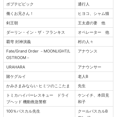
ポプテピピック
通行人
働くお兄さん！
ヒヨコ、シャム猫
剣王朝
王太虚の妻 他
ダーリン・イン・ザ・フランキス
オペレーター 他
覇穹 封神演義
村の人々
Fate/Grand Order －MOONLIGHT/L
アナウンス
OSTROOM－
URAHARA
アナウンサー
賭ケグルイ
老人B
かみさまみならい ヒミツのここたま
先生
トミカハイパーレスキュー ドライ
ケンイチ、本田見
ブヘッド 機動救急警察
和子
100％パスカル先生
クールパスカルB