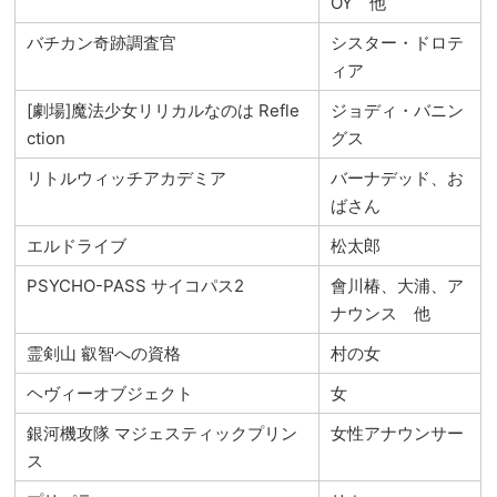
OY 他
バチカン奇跡調査官
シスター・ドロテ
ィア
[劇場]魔法少女リリカルなのは Refle
ジョディ・バニン
ction
グス
リトルウィッチアカデミア
バーナデッド、お
ばさん
エルドライブ
松太郎
PSYCHO-PASS サイコパス2
會川椿、大浦、ア
ナウンス 他
霊剣山 叡智への資格
村の女
ヘヴィーオブジェクト
女
銀河機攻隊 マジェスティックプリン
女性アナウンサー
ス