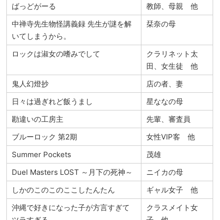
ばっどがーる
教師、母親 他
中禅寺先生物怪講義録 先生が謎を解
栞奈の母
いてしまうから。
ロックは淑女の嗜みでして
クラリネット太
田、女生徒 他
鬼人幻燈抄
店の者、妻
日々は過ぎれど飯うまし
星ななの母
勘違いの工房主
先輩、審査員
ブルーロック 第2期
女性VIP客 他
Summer Pockets
茂雄
Duel Masters LOST ～月下の死神～
ニイカの母
しかのこのこのここしたんたん
ギャル女子 他
沖縄で好きになった子が方言すぎて
クラスメイト女
ツラすぎる
子 他