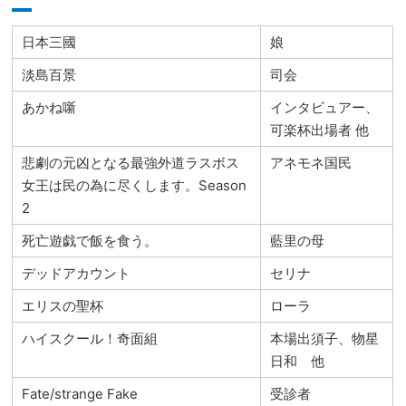
日本三國
娘
淡島百景
司会
あかね噺
インタビュアー、
可楽杯出場者 他
悲劇の元凶となる最強外道ラスボス
アネモネ国民
女王は民の為に尽くします。Season
2
死亡遊戯で飯を食う。
藍里の母
デッドアカウント
セリナ
エリスの聖杯
ローラ
ハイスクール！奇面組
本場出須子、物星
日和 他
Fate/strange Fake
受診者