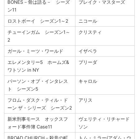
BONES－骨は語る－ シーズ
ブレイク・マスターズ
ン11
ロストボーイ シーズン1～2
ニコール
チューインガム シーズン1～
クリスティ
2
ガール・ミーツ・ワールド
イザベラ
エレメンタリー5 ホームズ&
プリーダ
ワトソン in NY
パーソン・オブ・インタレス
キャロル
ト シーズン5
フロム・ダスク・ティル・ド
アリス
ーン ザ・シリーズ シーズン2
新米刑事モース オックスフ
ヴェリティ・リチャード
ォード事件簿 Case11
ソン
BROAD CHURCH－殺意の町
トム・ミラー(アダム・ウ