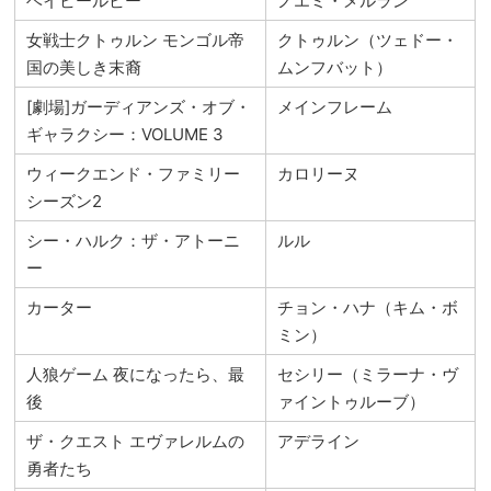
ベイビールビー
ノエミ・メルラン
女戦士クトゥルン モンゴル帝
クトゥルン（ツェドー・
国の美しき末裔
ムンフバット）
[劇場]ガーディアンズ・オブ・
メインフレーム
ギャラクシー：VOLUME 3
ウィークエンド・ファミリー
カロリーヌ
シーズン2
シー・ハルク：ザ・アトーニ
ルル
ー
カーター
チョン・ハナ（キム・ボ
ミン）
人狼ゲーム 夜になったら、最
セシリー（ミラーナ・ヴ
後
ァイントゥルーブ）
ザ・クエスト エヴァレルムの
アデライン
勇者たち