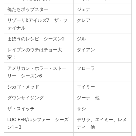
俺たちポップスター
ジェナ
リゾーリ&アイルズ7 ザ・フ
クレア
ァイナル
まほうのレシピ シーズン2
ジル
レイブンのウチはチョー大
ダイアン
変！
アメリカン・ホラー・ストー
フローラ
リー シーズン6
シカゴ・メッド
エイミー
ダウンサイジング
ジーナ 他
ザ・スイッチ
サシ－
LUCIFER/ルシファー シーズ
デリラ、エイミー、レメ
ン1～3
ディ 他