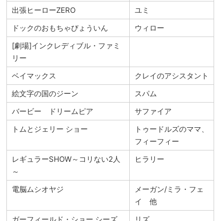
出張ヒーローZERO
ユミ
ドックのおもちゃびょういん
ウィロー
[劇場]インクレディブル・ファミ
リー
ベイマックス
クレイのアシスタント
絵文字の国のジーン
スパム
バービー ドリームピア
サファイア
トムとジェリー ショー
トゥードルズのママ、
フィーフィー
レギュラーSHOW～コリない2人
ヒラリー
～
電脳ムシオヤジ
メーガン/ミラ・フェ
イ 他
ガーフィールド・ショー シーズ
リズ