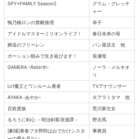
SPY×FAMILY Season2
グラム・グレッチ
ャー
鴨乃橋ロンの禁断推理
幸子
アイドルマスターミリオンライブ！
春日未来の母
葬送のフリーレン
パン屋店主 他
ポーション頼みで生き延びます！
長瀬母
GAMERA -Rebirth-
ノーラ・メルキオ
リ
Lv1魔王とワンルーム勇者
TVアナウンサー
AYAKA ‐あやか‐
火アラミタマ 他
百姓貴族
荒川家次女
るろうに剣心 －明治剣客浪漫譚－
野次馬
[劇場]青春ブタ野郎はおでかけシスタ
事務員
ーの夢を見ない