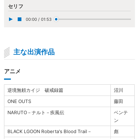
セリフ
00:00
/
01:53
主な出演作品
アニメ
逆境無頼カイジ 破戒録篇
沼川
ONE OUTS
藤田
NARUTO－ナルト－疾風伝
ベンテ
ン
BLACK LGOON Roberta's Blood Trail－
彪