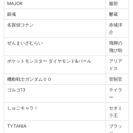
MAJOR
服部
銀魂
鬱蔵
名探偵コナン
赤城洋
介
ぜんまいざむらい
飛脚の
飛び助
ポケットモンスター ダイヤモンド&パール
アリア
ドス
機動戦士ガンダム００
管制官
ゴルゴ13
テイラ
ー
しゅごキャラ！
セオミ
ラ王
TYTANIA
ブラッ