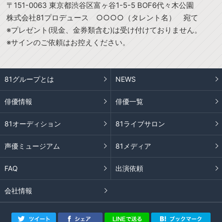
〒151-0063 東京都渋谷区富ヶ谷1-5-5 BOF6代々木公園
株式会社81プロデュース ○○○○（タレント名） 宛て
※プレゼント(現金、金券類含む)は受け付けておりません。
※サインのご依頼はお控えください。
81グループとは
NEWS
俳優情報
俳優一覧
81オーディション
81ライブサロン
声優ミュージアム
81メディア
FAQ
出演依頼
会社情報