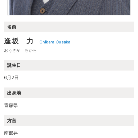
名前
逢坂 力
Chikara Ousaka
おうさか ちから
誕生日
6月2日
出身地
青森県
方言
南部弁