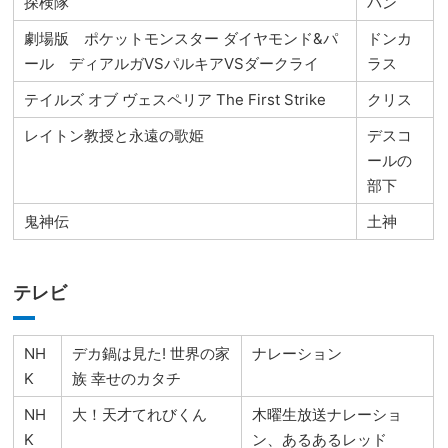
探検隊
パン
劇場版 ポケットモンスター ダイヤモンド&パ
ドンカ
ール ディアルガVSパルキアVSダークライ
ラス
テイルズ オブ ヴェスペリア The First Strike
クリス
レイトン教授と永遠の歌姫
デスコ
ールの
部下
鬼神伝
土神
テレビ
NH
デカ鍋は見た! 世界の家
ナレーション
K
族 幸せのカタチ
NH
大！天才てれびくん
木曜生放送ナレーショ
K
ン、あるあるレッド