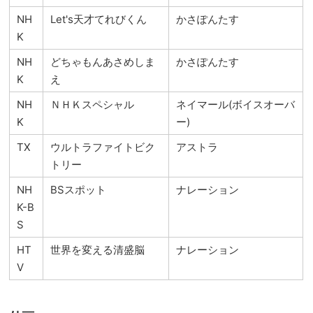
NH
Let's天才てれびくん
かさぽんたす
K
NH
どちゃもんあさめしま
かさぽんたす
K
え
NH
ＮＨＫスペシャル
ネイマール(ボイスオーバ
K
ー)
TX
ウルトラファイトビク
アストラ
トリー
NH
BSスポット
ナレーション
K-B
S
HT
世界を変える清盛脳
ナレーション
V