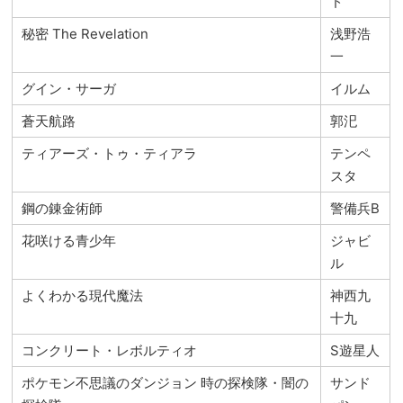
ド
秘密 The Revelation
浅野浩
一
グイン・サーガ
イルム
蒼天航路
郭汜
ティアーズ・トゥ・ティアラ
テンペ
スタ
鋼の錬金術師
警備兵B
花咲ける青少年
ジャビ
ル
よくわかる現代魔法
神西九
十九
コンクリート・レボルティオ
S遊星人
ポケモン不思議のダンジョン 時の探検隊・闇の
サンド