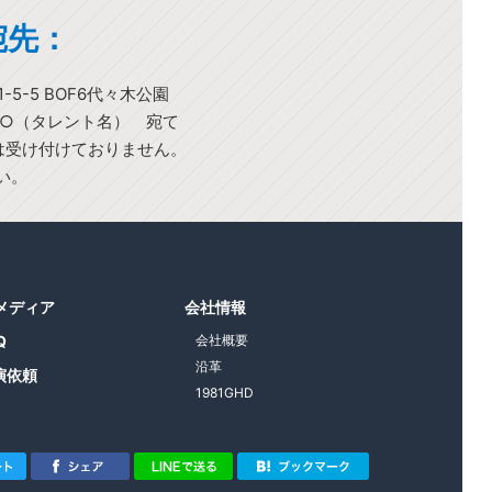
宛先：
-5-5 BOF6代々木公園
○○（タレント名） 宛て
)は受け付けておりません。
い。
1メディア
会社情報
Q
会社概要
沿革
演依頼
1981GHD