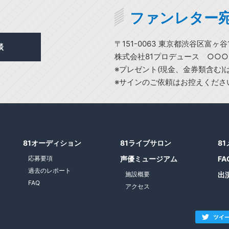
ファンレター
〒151-0063 東京都渋谷区富ヶ谷1
談
株式会社81プロデュース ○○
※プレゼント(現金、金券類含む
※サインのご依頼はお控えくださ
81オーディション
81ライブサロン
8
応募要項
声優ミュージアム
FA
過去のレポート
施設概要
出
FAQ
アクセス