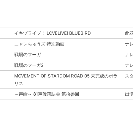
イキヅライブ！ LOVELIVE! BLUEBIRD
此
ニャンちゅうズ 特別動画
ナ
戦場のフーガ
ナ
戦場のフーガ2
ナ
MOVEMENT OF STARDOM ROAD 05 未完成のポラ
ス
リス
～声瞬～ 81声優落語会 第拾参回
出