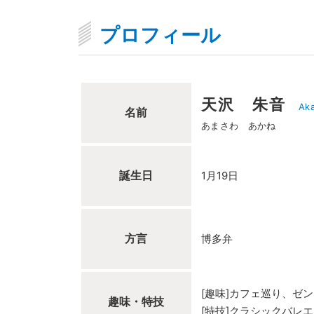
プロフィール
天沢 朱音
Ak
名前
あまさわ あかね
誕生日
1月19日
方言
博多弁
[趣味]カフェ巡り、ゼ
趣味・特技
[特技]クラシックバレエ(