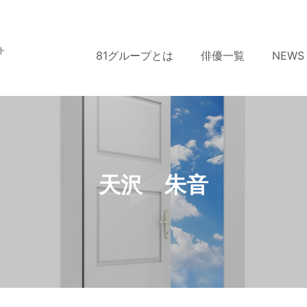
ト
81グループとは
俳優一覧
NEWS
天沢 朱音