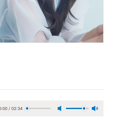
0:00
/
02:34