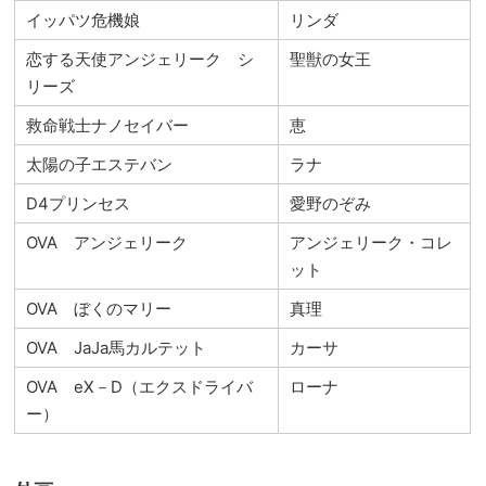
イッパツ危機娘
リンダ
恋する天使アンジェリーク シ
聖獣の女王
リーズ
救命戦士ナノセイバー
恵
太陽の子エステバン
ラナ
D4プリンセス
愛野のぞみ
OVA アンジェリーク
アンジェリーク・コレ
ット
OVA ぼくのマリー
真理
OVA JaJa馬カルテット
カーサ
OVA eX－D（エクスドライバ
ローナ
ー）