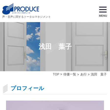
MENU
声・音声に関するトータルマネジメント
浅田 葉子
TOP
>
俳優一覧
>
あ行
> 浅田 葉子
プロフィール