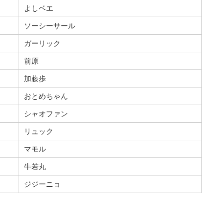
よしベエ
ソーシーサール
ガーリック
前原
加藤歩
おとめちゃん
シャオファン
リュック
マモル
牛若丸
ジジーニョ