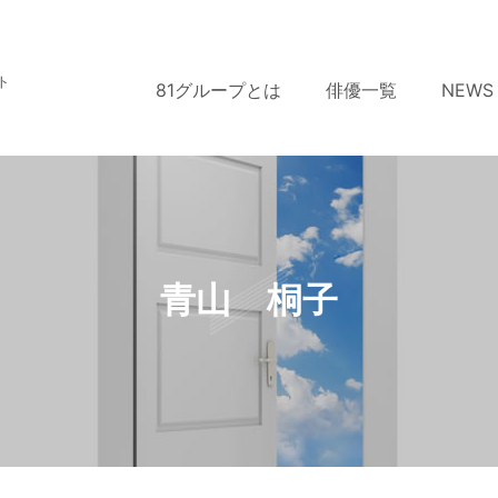
ト
81グループとは
俳優一覧
NEWS
青山 桐子