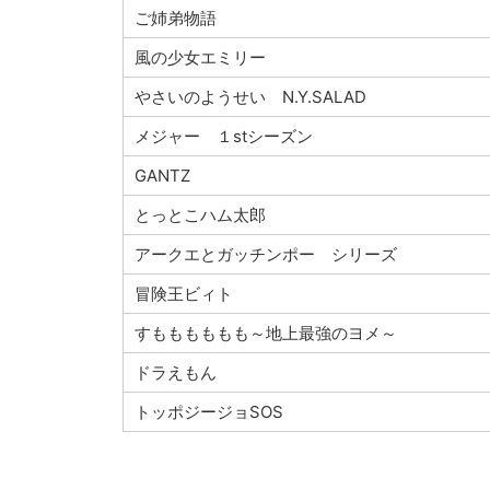
ご姉弟物語
風の少女エミリー
やさいのようせい N.Y.SALAD
メジャー １stシーズン
GANTZ
とっとこハム太郎
アークエとガッチンポー シリーズ
冒険王ビィト
すもももももも～地上最強のヨメ～
ドラえもん
トッポジージョSOS