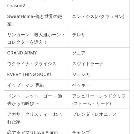
season2
SweetHome-俺と世界の絶
ユン・ジス(パクギュヨン)
望-
リンカーン 殺人鬼ボーン・
テレサ
コレクターを追え！
GRAND ARMY
ソニア
ウクライナ・クライシス
スヴィトラーナ
EVERYTHING SUCK!
ジェシカ
イップ・マン 完結
ベッキー
ドント・レット・ゴー －過
アシュリー・レッドクリフ
去からの叫び －
(ストーム・リード)
アガサ・クリスティー ねじ
ブレンダ・レオニデス
れた家
恋するアプリLove Alarm
チャンゴ