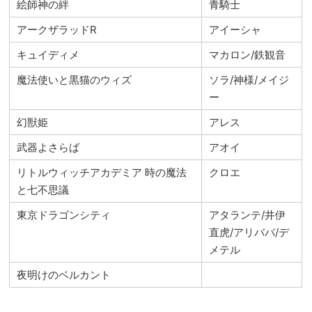
絵師神の絆
青騎士
アークザラッドR
アイーシャ
キュイディメ
マカロン/鉄観音
魔法使いと黒猫のウィズ
ソラ/神様/メイジ
ー
幻獣姫
アレス
武器よさらば
アオイ
リトルウィッチアカデミア 時の魔法
クロエ
と七不思議
東京ドラゴンシティ
アタランテ/井伊
直虎/アリババ/デ
メテル
夜明けのベルカント