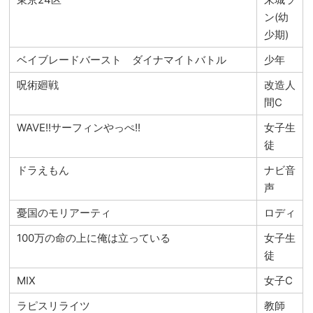
ン(幼
少期)
ベイブレードバースト ダイナマイトバトル
少年
呪術廻戦
改造人
間C
WAVE!!サーフィンやっぺ!!
女子生
徒
ドラえもん
ナビ音
声
憂国のモリアーティ
ロディ
100万の命の上に俺は立っている
女子生
徒
MIX
女子C
ラピスリライツ
教師