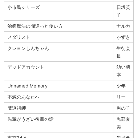
小市民シリーズ
日坂英
子
治癒魔法の間違った使い方
ナルカ
メダリスト
かずき
クレヨンしんちゃん
生徒会
長
デッドアカウント
幼い柄
本
Unnamed Memory
少年
不滅のあなたへ
リー
魔道祖師
男の子
先輩がうざい後輩の話
黒部夏
美
東京24区
朱城ラ