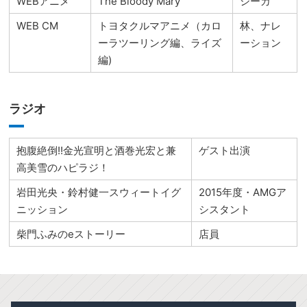
WEBアニメ
The Bloody Mary
シーカ
WEB CM
トヨタクルマアニメ（カロ
林、ナレ
ーラツーリング編、ライズ
ーション
編)
ラジオ
抱腹絶倒!!金光宣明と酒巻光宏と兼
ゲスト出演
高美雪のハピラジ！
岩田光央・鈴村健一スウィートイグ
2015年度・AMGア
ニッション
シスタント
柴門ふみのeストーリー
店員