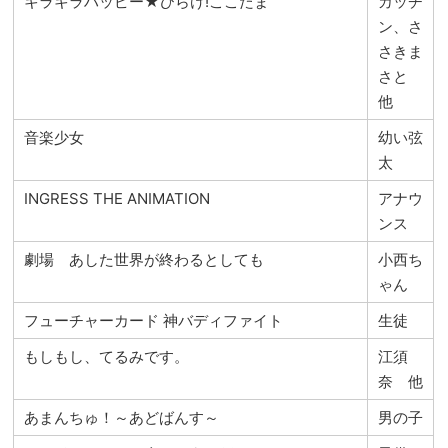
キラキラハッピー★ひらけ!ここたま
カッチ
ン、さ
さきま
さと
他
音楽少女
幼い弦
太
INGRESS THE ANIMATION
アナウ
ンス
劇場 あした世界が終わるとしても
小西ち
ゃん
フューチャーカード 神バディファイト
生徒
もしもし、てるみです。
江須
奈 他
あまんちゅ！～あどばんす～
男の子