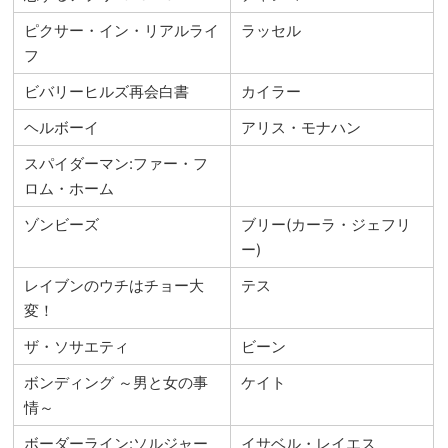
ピクサー・イン・リアルライ
ラッセル
フ
ビバリーヒルズ再会白書
カイラー
ヘルボーイ
アリス・モナハン
スパイダーマン:ファー・フ
ロム・ホーム
ゾンビーズ
ブリー(カーラ・ジェフリ
ー)
レイブンのウチはチョー大
テス
変！
ザ・ソサエティ
ビーン
ボンディング ～男と女の事
ケイト
情～
ボーダーライン:ソルジャー
イサベル・レイエス