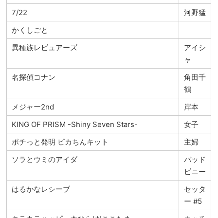
7/22
河野猛
かくしごと
異種族レビュアーズ
アイシ
ャ
名探偵コナン
角田千
鶴
メジャー2nd
岸本
KING OF PRISM -Shiny Seven Stars-
女子
ポチっと発明 ピカちんキット
主婦
ソラとウミのアイダ
バッド
ビニー
はるかなレシーブ
セッタ
ー #5