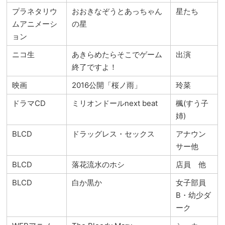
プラネタリウ
おおきなぞうとあっちゃん
星たち
ムアニメーシ
の星
ョン
ニコ生
あきらめたらそこでゲーム
出演
終了ですよ！
映画
2016公開「桜ノ雨」
玲菜
ドラマCD
ミリオンドールnext beat
楓(すう子
姉)
BLCD
ドラッグレス・セックス
アナウン
サー他
BLCD
落花流水のホシ
店員 他
BLCD
白か黒か
女子部員
B・幼少ダ
ーク