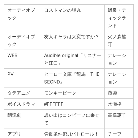
オーディオブ
ロストマンの弾丸
磯良・デ
ック
ィックラ
ンド
オーディオブ
友人キャラは大変ですか？
火ノ森龍
ック
牙
WEB
Audible original「リスナー
ナレーシ
と江口」
ョン
PV
ヒーロー文庫『龍馬 THE
ナレーシ
SECND』
ョン
タテアニメ
モンキーピーク
藤柴
ボイスドラマ
#FFFFFF
水瀬柊
朗読劇
思い出はコンビーフに乗せ
高橋惠子
て
アプリ
労働条件(RJ)パトロール！
チーフ