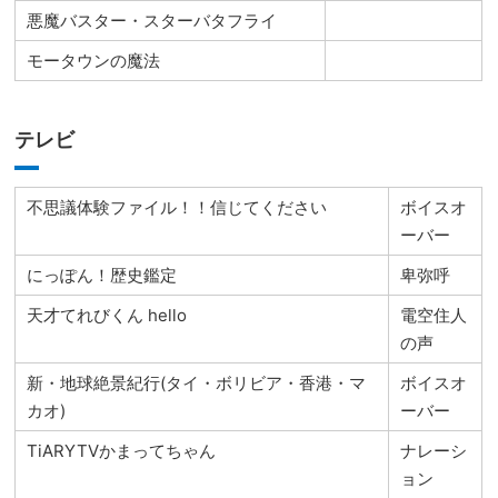
悪魔バスター・スターバタフライ
モータウンの魔法
テレビ
不思議体験ファイル！！信じてください
ボイスオ
ーバー
にっぽん！歴史鑑定
卑弥呼
天才てれびくん hello
電空住人
の声
新・地球絶景紀行(タイ・ボリビア・香港・マ
ボイスオ
カオ)
ーバー
TiARYTVかまってちゃん
ナレーシ
ョン