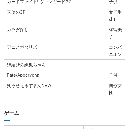
カードファイト!!ヴァンガードGZ
子供
天使の3P
女子生
徒1
カラダ探し
柊留美
子
アニメガタリズ
コンパ
ニオン
縁結びの妖狐ちゃん
Fate/Apocrypha
子供
笑ゥせぇるすまんNEW
同僚女
性
ゲーム