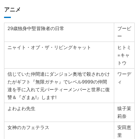
アニメ
29歳独身中堅冒険者の日常
ブービ
ー
ニャイト・オブ・ザ・リビングキャット
ヒトミ
=キャ
トウ
信じていた仲間達にダンジョン奥地で殺されかけ
ワーデ
たがギフト『無限ガチャ』でレベル9999の仲間
ィ
達を手に入れて元パーティーメンバーと世界に復
讐＆『ざまぁ!』します!
よわよわ先生
猿子茉
莉奈
女神のカフェテラス
安田恵
里