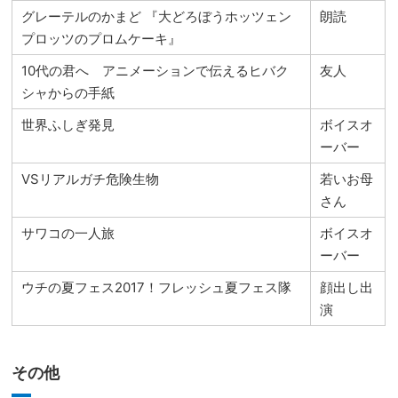
グレーテルのかまど 『大どろぼうホッツェン
朗読
プロッツのプロムケーキ』
10代の君へ アニメーションで伝えるヒバク
友人
シャからの手紙
世界ふしぎ発見
ボイスオ
ーバー
VSリアルガチ危険生物
若いお母
さん
サワコの一人旅
ボイスオ
ーバー
ウチの夏フェス2017！フレッシュ夏フェス隊
顔出し出
演
その他