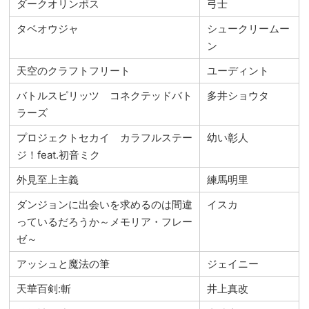
ダークオリンポス
弓士
タベオウジャ
シュークリームー
ン
天空のクラフトフリート
ユーディント
バトルスピリッツ コネクテッドバト
多井ショウタ
ラーズ
プロジェクトセカイ カラフルステー
幼い彰人
ジ！feat.初音ミク
外見至上主義
練馬明里
ダンジョンに出会いを求めるのは間違
イスカ
っているだろうか～メモリア・フレー
ゼ～
アッシュと魔法の筆
ジェイニー
天華百剣:斬
井上真改