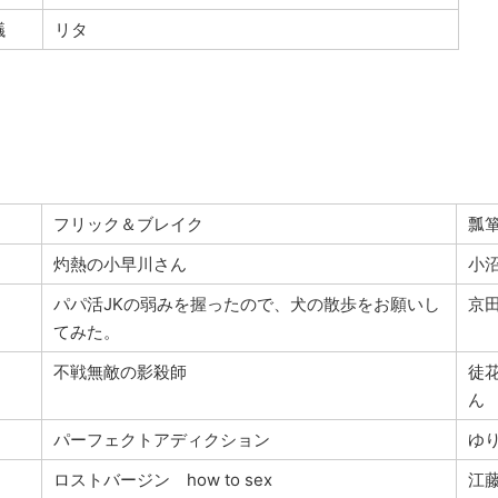
議
リタ
フリック＆ブレイク
瓢
灼熱の小早川さん
小
パパ活JKの弱みを握ったので、犬の散歩をお願いし
京
てみた。
不戦無敵の影殺師
徒
ん
パーフェクトアディクション
ゆ
ロストバージン how to sex
江