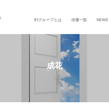
ト
81グループとは
俳優一覧
NEWS
成花