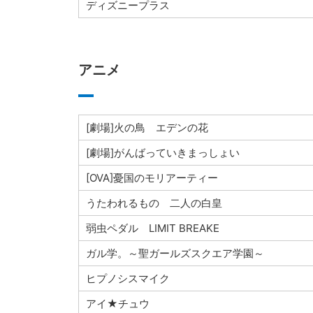
ディズニープラス
アニメ
[劇場]火の鳥 エデンの花
[劇場]がんばっていきまっしょい
[OVA]憂国のモリアーティー
うたわれるもの 二人の白皇
弱虫ペダル LIMIT BREAKE
ガル学。～聖ガールズスクエア学園～
ヒプノシスマイク
アイ★チュウ