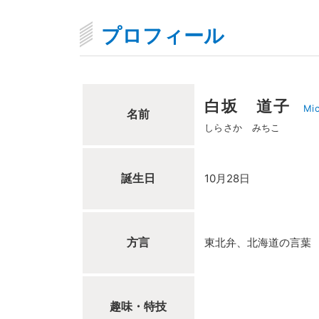
プロフィール
白坂 道子
Mic
名前
しらさか みちこ
誕生日
10月28日
方言
東北弁、北海道の言葉
趣味・特技