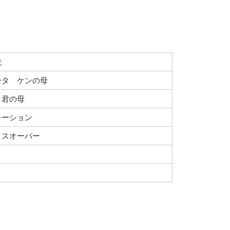
読
ンタ ケンの母
ヌ君の母
レーション
イスオーバー