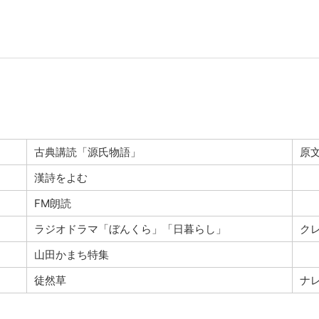
古典講読「源氏物語」
原
漢詩をよむ
FM朗読
ラジオドラマ「ぼんくら」「日暮らし」
ク
山田かまち特集
徒然草
ナ