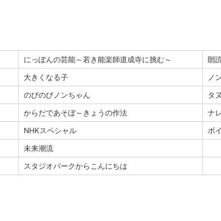
にっぽんの芸能～若き能楽師道成寺に挑む～
朗
大きくなる子
ノ
のびのびノンちゃん
タ
からだであそぼ～きょうの作法
ナ
NHKスペシャル
ボ
未来潮流
スタジオパークからこんにちは