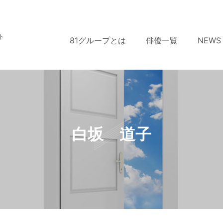
ト
81グループとは
俳優一覧
NEWS
白坂 道子