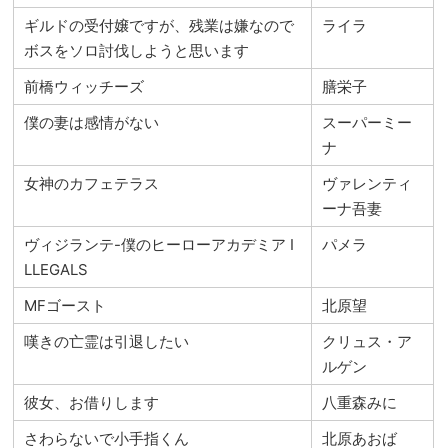
ギルドの受付嬢ですが、残業は嫌なので
ライラ
ボスをソロ討伐しようと思います
前橋ウィッチーズ
膳栄子
僕の妻は感情がない
スーパーミー
ナ
女神のカフェテラス
ヴァレンティ
ーナ吾妻
ヴィジランテ-僕のヒーローアカデミア I
パメラ
LLEGALS
MFゴースト
北原望
嘆きの亡霊は引退したい
クリュス・ア
ルゲン
彼女、お借りします
八重森みに
さわらないで小手指くん
北原あおば