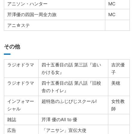
アニソン・ハンター
MC
芹澤優の四国一周全力旅
MC
アニ☆ステ
その他
ラジオドラマ
四十五番目の話 第三話『追い
吉沢優
かける女』
子
ラジオドラマ
四十五番目の話 第八話『旧校
美穂
舎のトイレ』
インフォマー
超特急のふじびじスクール!
女性教
シャル
師
雑誌
芹澤 優のAll to 優
広告
「アニサン」宣伝大使