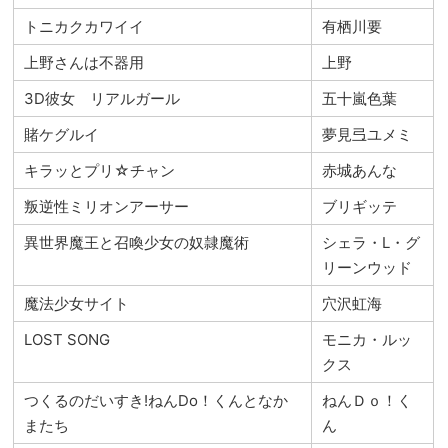
トニカクカワイイ
有栖川要
上野さんは不器用
上野
3D彼女 リアルガール
五十嵐色葉
賭ケグルイ
夢見弖ユメミ
キラッとプリ☆チャン
赤城あんな
叛逆性ミリオンアーサー
ブリギッテ
異世界魔王と召喚少女の奴隷魔術
シェラ・L・グ
リーンウッド
魔法少女サイト
穴沢虹海
LOST SONG
モニカ・ルッ
クス
つくるのだいすき!ねんDo！くんとなか
ねんＤｏ！く
またち
ん