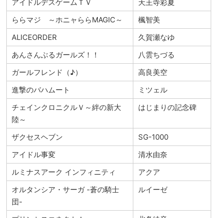
アイドルデスゲームＴＶ
天王寺彩夏
ららマジ ～ホニャららMAGIC～
楓智美
ALICEORDER
久賀瀬なゆ
あんさんぶるガールズ！！
八雲ちづる
ガールフレンド（♪）
高良美空
進撃のバハムート
ミツェル
チェインクロニクルＶ～絆の新大
はじまりの記念碑
陸～
ザクセスヘブン
SG-1000
アイドル事変
清水由奈
ルミナスアーク インフィニティ
アクア
オルタンシア・サーガ -蒼の騎士
ルイーゼ
団-