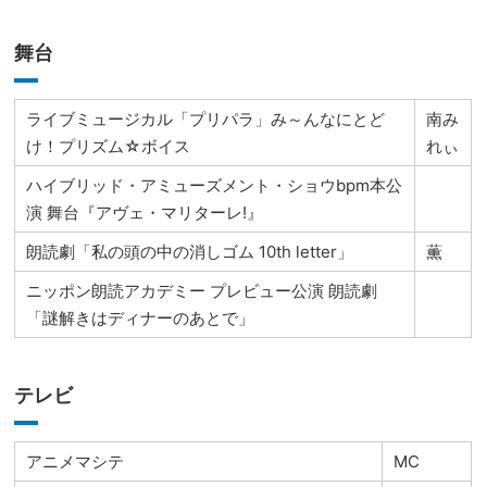
舞台
ライブミュージカル「プリパラ」み～んなにとど
南み
け！プリズム☆ボイス
れぃ
ハイブリッド・アミューズメント・ショウbpm本公
演 舞台『アヴェ・マリターレ!』
朗読劇「私の頭の中の消しゴム 10th letter」
薫
ニッポン朗読アカデミー プレビュー公演 朗読劇
「謎解きはディナーのあとで」
テレビ
アニメマシテ
MC