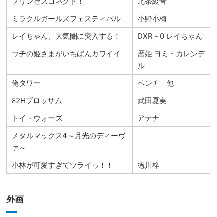
プリンセスコネクト！
北条綾音
ミラクルガールズフェスティバル
小野小梅
レイちゃん、大気圏に突入する！
DXR－0 レイちゃん
ウチの姫さまがいちばんカワイイ
暦姫 ヨミ・カレンデ
ル
俺タワー
ペンチ 他
82Hブロッサム
武田夏実
トイ・ウォーズ
アテナ
メタルマックス4～月光のディーヴ
ァ～
小林が可愛すぎてツライっ！！
徳川梓
外画