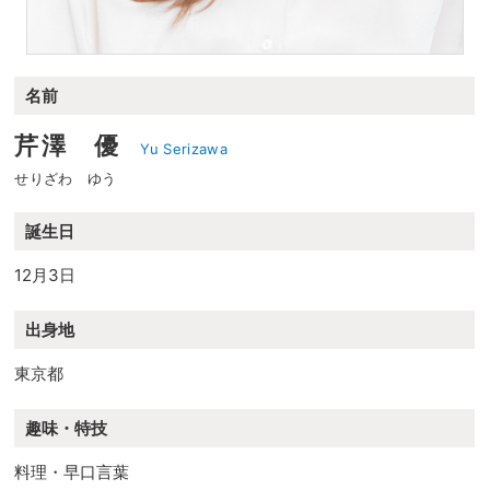
名前
芹澤 優
Yu Serizawa
せりざわ ゆう
誕生日
12月3日
出身地
東京都
趣味・特技
料理・早口言葉