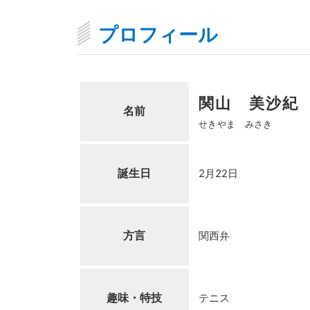
プロフィール
関山 美沙紀
名前
せきやま みさき
誕生日
2月22日
方言
関西弁
趣味・特技
テニス