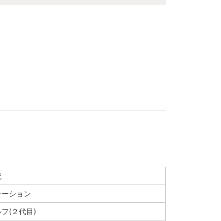
読
レーション
フ(２代目)