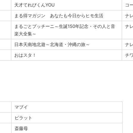
天才てれびくんYOU
コ
まる得マガジン あなたも今日からヒモ生活
ナ
まるごとプッチーニ～生誕150年記念・その人と音
ナ
楽大全集～
日本天南地北遊～北海道・沖縄の旅～
ナ
おはスタ！
チ
マブイ
ピラット
斎藤母