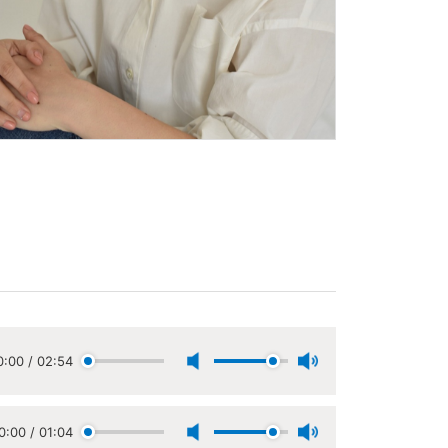
0:00
/
02:54
0:00
/
01:04