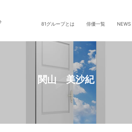
ト
81グループとは
俳優一覧
NEWS
関山 美沙紀