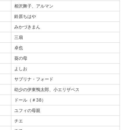
相沢舞子、アルマン
鈴原ちはや
みかづきまん
三扇
卓也
葵の母
よしお
サブリナ・フォード
幼少の伊東鴨太郎、小エリザベス
ドール（＃38）
ユフィの母親
チエ