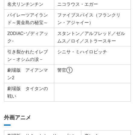
名犬リンチンチン
ニコラウス・エガー
パイレーツアイラン
ファイブスパイス（フランクリ
ド～黄金島の秘宝～
ン・アジャイー）
ZODIAC-ゾディアッ
スタントン／アルフレッド／ゼル
ク-
ムス／ロイ／ストラースキー
引き裂かれたイレブ
シニサ・ミハイロビッチ
ン－オシムの涙－
劇場版 アイアンマ
警官①
ン2
劇場版 タイタンの
戦い
外画アニメ