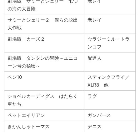
劇場版 サミーとシェリー 七つ
老レイ
の海の大冒険
サミーとシェリー２ 僕らの脱出
老レイ
大作戦
劇場版 カーズ２
ウラジーミル・トラ
ンコフ
劇場版 タンタンの冒険～ユニコ
配達人
ーン号の秘密～
ベン10
スティンクフライ／
XLR8 他
ショベルカーディグス はたらく
ラグ
車たち
ペットエイリアン
ガンパース
きかんしゃトーマス
デニス