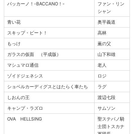
バッカーノ！-BACCANO！-
ファン・リン
シャン
青い花
奥平義道
スキップ・ビート！
高林
もっけ
薫の父
ガラスの仮面 （平成版）
山下和雄
マシュマロ通信
老人
ゾイドジェネシス
ロジ
ショベルカーディグスとはたらく車たち
ラグ
しおんの王
渡辺七段
キャンプ・ラズロ
サムソン
OVA HELLSING
聖ステパノ騎
士団トスカナ
軍団長