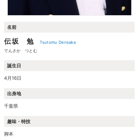
名前
伝坂 勉
Tsutomu Densaka
でんさか つとむ
誕生日
4月16日
出身地
千葉県
趣味・特技
脚本