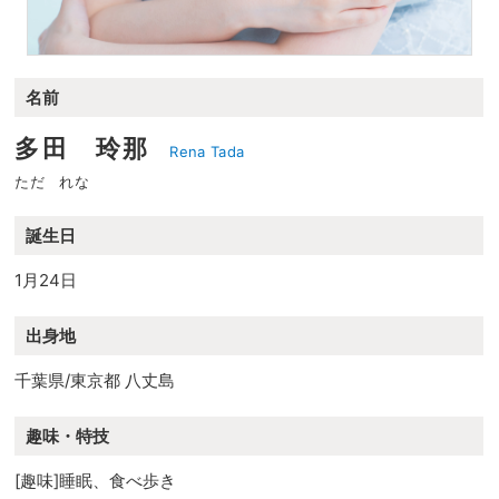
名前
多田 玲那
Rena Tada
ただ れな
誕生日
1月24日
出身地
千葉県/東京都 八丈島
趣味・特技
[趣味]睡眠、食べ歩き