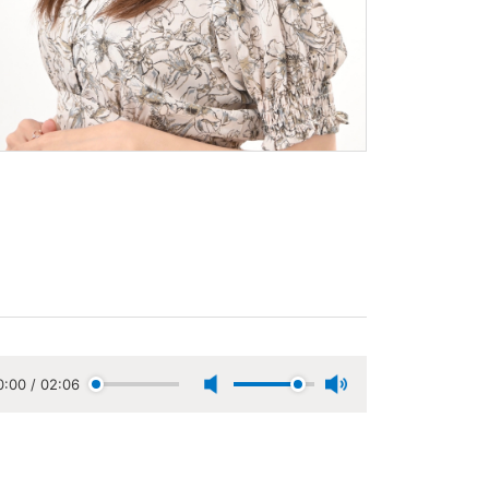
0:00
/
02:06