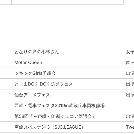
となりの席の小林さん
女
Motor Queen
鈴
ツキツクGirls予想会
出
としまDOKI DOKI防災フェス
出
仙台アニメフェス
出
西武・電車フェスタ2019in武蔵丘車両検修場
第58回「～声瞬～81新ジュニア落語会」
出
声優Jrバスケ3×3（SJ3.LEAGUE）
Tw