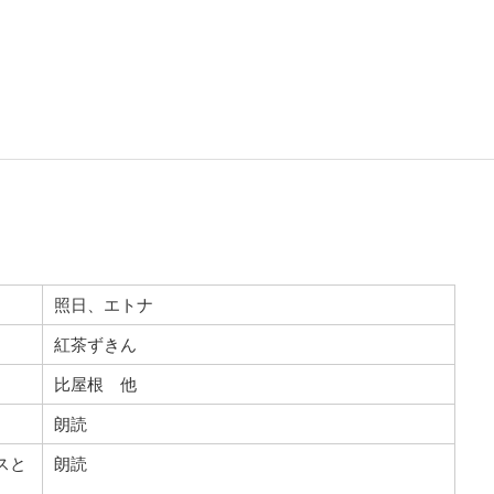
照日、エトナ
紅茶ずきん
比屋根 他
朗読
スと
朗読