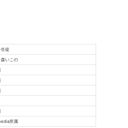
子生徒
ヶ森いこの
演
演
演
演
eedia所属