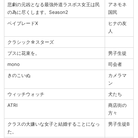
悲劇の元凶となる最強外道ラスボス女王は民
アネモネ
の為に尽くします。Season2
国民
ベイブレードX
ヒナの友
人
クラシック☆スターズ
ブスに花束を。
男子生徒
mono
司会者
きのこいぬ
カメラマ
ン
ウィッチウォッチ
犬たち
ATRI
商店街の
方々
クラスの大嫌いな女子と結婚することになっ
男子生徒B
た。