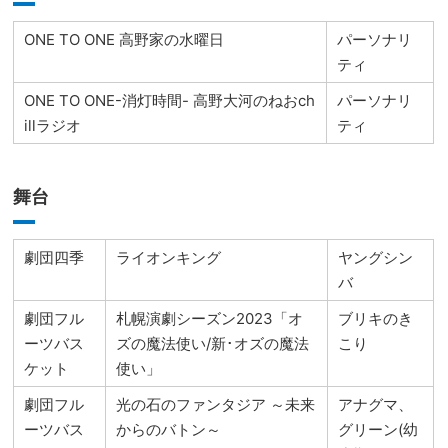
ONE TO ONE 高野家の水曜日
パーソナリ
ティ
ONE TO ONE-消灯時間- 高野大河のねおch
パーソナリ
illラジオ
ティ
舞台
劇団四季
ライオンキング
ヤングシン
バ
劇団フル
札幌演劇シーズン2023「オ
ブリキのき
ーツバス
ズの魔法使い/新･オズの魔法
こり
ケット
使い」
劇団フル
光の石のファンタジア ～未来
アナグマ、
ーツバス
からのバトン～
グリーン(幼