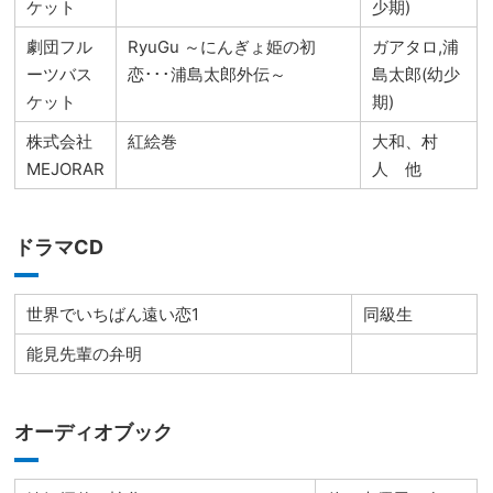
ケット
少期)
劇団フル
RyuGu ～にんぎょ姫の初
ガアタロ,浦
ーツバス
恋･･･浦島太郎外伝～
島太郎(幼少
ケット
期)
株式会社
紅絵巻
大和、村
MEJORAR
人 他
ドラマCD
世界でいちばん遠い恋1
同級生
能見先輩の弁明
オーディオブック