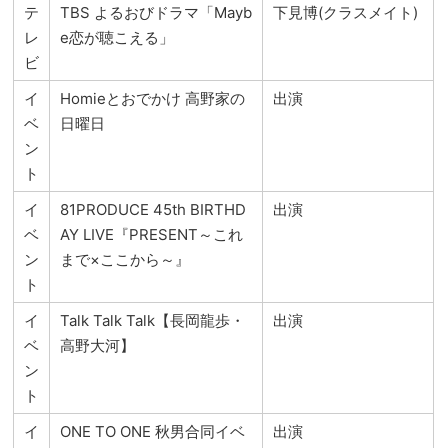
テ
TBS よるおびドラマ「Mayb
下見博(クラスメイト)
レ
e恋が聴こえる」
ビ
イ
Homieとおでかけ 高野家の
出演
ベ
日曜日
ン
ト
イ
81PRODUCE 45th BIRTHD
出演
ベ
AY LIVE『PRESENT～これ
ン
まで×ここから～』
ト
イ
Talk Talk Talk【長岡龍歩・
出演
ベ
高野大河】
ン
ト
イ
ONE TO ONE 秋男合同イベ
出演