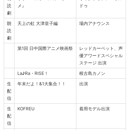
読
メ』
ドゥ
劇
朗
天上の虹 大津皇子編
場内アナウンス
読
劇
第1回 日中国際アニメ映画祭
レッドカーペット、声
優アワードスペシャル
ステージ 出演
La♪Ra・RISE！
根古島カノン
生
年末だよ！&1大集合！！
出演
配
信
生
KOFREU
着用モデル出演
配
信