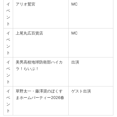
イ
アリオ鷲宮
MC
ベ
ン
ト
イ
上尾丸広百貨店
MC
ベ
ン
ト
イ
美男高校地球防衛部ハイカ
出演
ベ
ラ！らいぶ！
ン
ト
イ
草野太一・藤澤奨のぼくす
ゲスト出演
ベ
まホームパーティー2026春
ン
ト