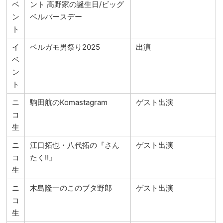
ベ
ント 高野家の誕生日/ビッグ
ン
ベルバースデー
ト
イ
ベルガモ男祭り2025
出演
ベ
ン
ト
ニ
駒田航のKomastagram
ゲスト出演
コ
生
ニ
江口拓也・八代拓の『さん
ゲスト出演
コ
たく!!』
生
ニ
木島隆一のこのブタ野郎
ゲスト出演
コ
生