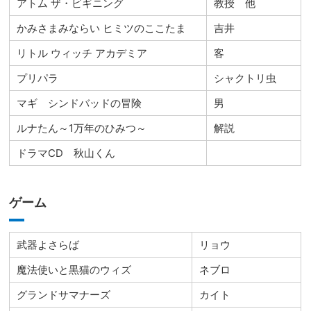
アトム ザ・ビギニング
教授 他
かみさまみならい ヒミツのここたま
吉井
リトル ウィッチ アカデミア
客
プリパラ
シャクトリ虫
マギ シンドバッドの冒険
男
ルナたん～1万年のひみつ～
解説
ドラマCD 秋山くん
ゲーム
武器よさらば
リョウ
魔法使いと黒猫のウィズ
ネブロ
グランドサマナーズ
カイト