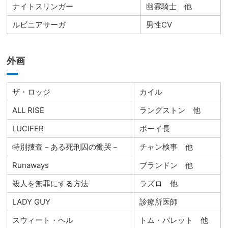
ナイトスリンガー
幽霊騎士 他
ルビニアサーガ
男性CV
外画
ザ・ロッジ
カイル
ALL RISE
ラングストン 他
LUCIFER
ボーイ長
特別捜査－ある死刑囚の慟哭－
チャン検事 他
Runaways
ブランドン 他
殺人を無罪にする方法
ラズロ 他
LADY GUY
診療所医師
スウィート・ヘル
トム・バレット 他