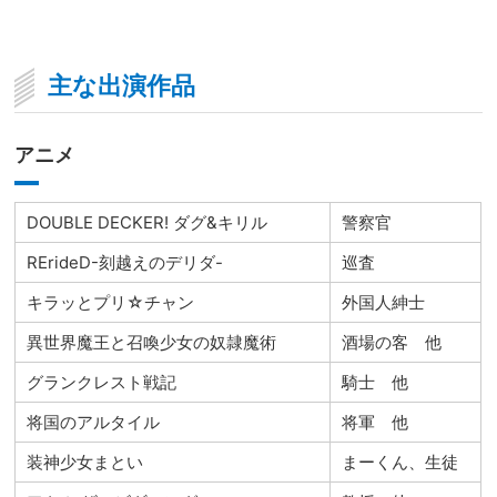
主な出演作品
アニメ
DOUBLE DECKER! ダグ&キリル
警察官
RErideD-刻越えのデリダ-
巡査
キラッとプリ☆チャン
外国人紳士
異世界魔王と召喚少女の奴隷魔術
酒場の客 他
グランクレスト戦記
騎士 他
将国のアルタイル
将軍 他
装神少女まとい
まーくん、生徒