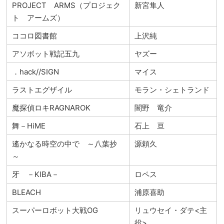
PROJECT ARMS（プロジェク
新宮隼人
ト アームズ）
ココロ図書館
上沢純
アソボット戦記五九
ヤズー
．hack//SIGN
マイス
ラストエグザイル
モラン・シェトランド
魔探偵ロキRAGNAROK
闇野 竜介
舞－HiME
石上 亘
遙かなる時空の中で ～八葉抄
源頼久
～
牙 －KIBA－
ロペス
BLEACH
浦原喜助
スーパーロボット大戦OG
リュウセイ・ダテ<主
役>