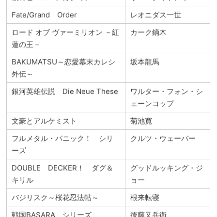
Fate/Grand Order
レオニダス一世
ロード オブ ヴァーミリオン －紅
カーク鏑木
蓮の王－
BAKUMATSU～恋愛幕末カレシ
坂本龍馬
外伝～
銀河英雄伝説 Die Neue These
ワルター・フォン・シ
ェーンコップ
文豪とアルケミスト
菊池寛
フルメタル・パニック！ シリ
クルツ・ウェーバー
ーズ
DOUBLE DECKER！ ダグ＆
グッドルッキング・ジ
キリル
ョー
バジリスク～桜花忍法帖～
根来転寝
戦国BASARA シリーズ
後藤又兵衛