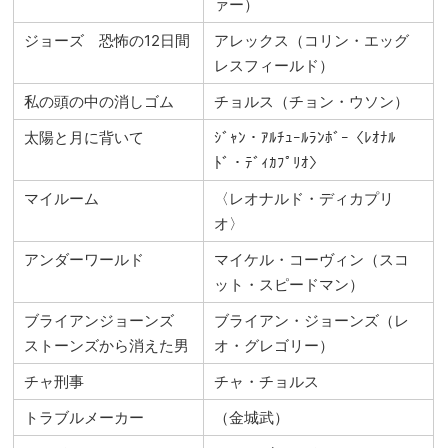
ァー）
ジョーズ 恐怖の12日間
アレックス（コリン・エッグ
レスフィールド）
私の頭の中の消しゴム
チョルス（チョン・ウソン）
太陽と月に背いて
ｼﾞｬﾝ・ｱﾙﾁｭｰﾙﾗﾝﾎﾞｰ〈ﾚｵﾅﾙ
ﾄﾞ・ﾃﾞｨｶﾌﾟﾘｵ〉
マイルーム
〈レオナルド・ディカプリ
オ〉
アンダーワールド
マイケル・コーヴィン（スコ
ット・スピードマン）
ブライアンジョーンズ
ブライアン・ジョーンズ（レ
ストーンズから消えた男
オ・グレゴリー）
チャ刑事
チャ・チョルス
トラブルメーカー
（金城武）