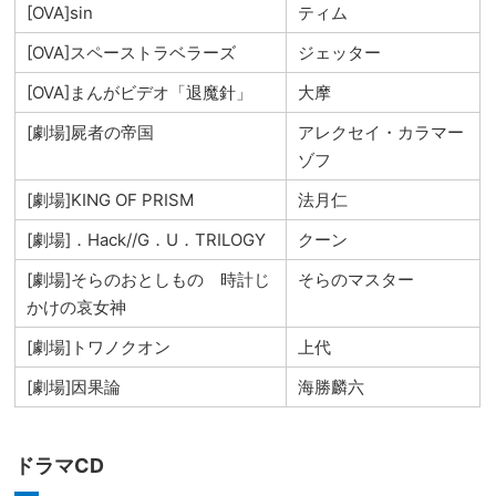
[OVA]sin
ティム
[OVA]スペーストラベラーズ
ジェッター
[OVA]まんがビデオ「退魔針」
大摩
[劇場]屍者の帝国
アレクセイ・カラマー
ゾフ
[劇場]KING OF PRISM
法月仁
[劇場]．Hack//G．U．TRILOGY
クーン
[劇場]そらのおとしもの 時計じ
そらのマスター
かけの哀女神
[劇場]トワノクオン
上代
[劇場]因果論
海勝麟六
ドラマCD