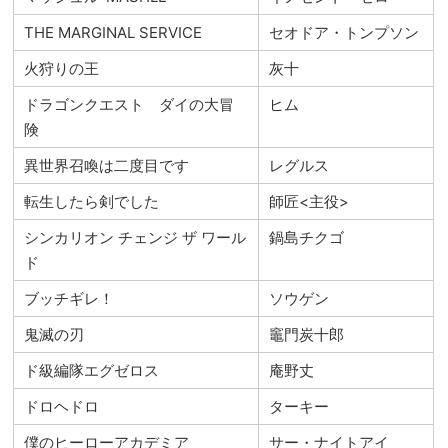
THE MARGINAL SERVICE
セオドア・トンプソン
火狩りの王
灰十
ドラゴンクエスト ダイの大冒
ヒム
険
異世界召喚は二度目です
レグルス
転生したら剣でした
師匠<主役>
シンカリオン チェンジ ザ ワール
鍋島チクゴ
ド
ブッチギレ！
ソウゲン
鬼滅の刃
竈門炭十郎
ド級編隊エグゼロス
庵野丈
ドロヘドロ
ターキー
僕のヒーローアカデミア
サー・ナイトアイ