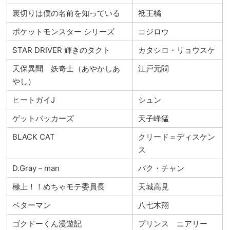
裏切りは僕の名前を知っている
祗王橘
ポケットモンスター シリーズ
コジロウ
STAR DRIVER 輝きのタクト
カタシロ・リョウスケ
天保異聞 妖奇士（あやかしあ
江戸元閥
やし）
ヒートガイJ
シュン
ゲットバッカーズ
天子峰猛
BLACK CAT
クリード＝ディスケン
ス
D.Gray－man
バク・チャン
極上！！めちゃモテ委員長
天城高見
ベターマン
八七木翔
ゴクドーくん漫遊記
プリンス ニアリー