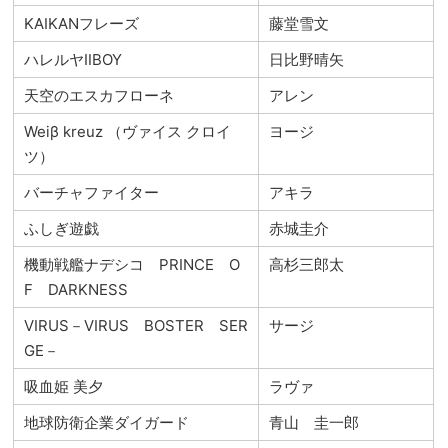
KAIKANフレーズ
藤堂雪文
ハレルヤⅡBOY
日比野晴矢
天空のエスカフローネ
アレン
Weiβ kreuz （ヴァイス クロイ
ヨージ
ツ）
バーチャファイター
アキラ
ふしぎ遊戯
赤城圭介
機動戦艦ナデシコ PRINCE O
高杉三郎太
F DARKNESS
VIRUS－VIRUS BOSTER SER
サージ
GE－
吸血姫 美夕
ラヴァ
地球防衛企業ダイガード
青山 圭一郎