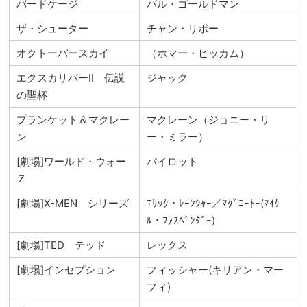
バードケージ
バル・ゴールドマン
ザ・シューター
チャン・リポー
オクトーバースカイ
（ホマー・ヒッカム）
エクスカリバーⅡ 伝説
ジャック
の聖杯
プランケット＆マクレー
マクレーン（ジョニー・リ
ン
ー・ミラー）
[劇場]ワールド・ウォー
パイロット
Ｚ
[劇場]X-MEN シリーズ
ｴﾘｯｸ・ﾚｰﾝｼｬｰ／ﾏｸﾞﾆｰﾄｰ(ﾏｲｹ
ﾙ・ﾌｧｽﾍﾞﾝﾀﾞｰ)
[劇場]TED テッド
レックス
[劇場]インセプション
フィッシャー(キリアン・マー
フィ)