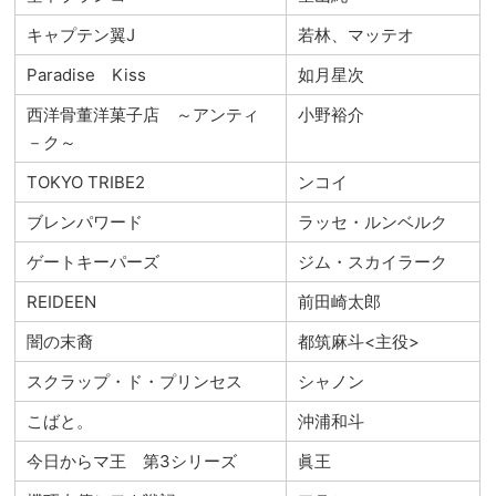
キャプテン翼J
若林、マッテオ
Paradise Kiss
如月星次
西洋骨董洋菓子店 ～アンティ
小野裕介
－ク～
TOKYO TRIBE2
ンコイ
ブレンパワード
ラッセ・ルンベルク
ゲートキーパーズ
ジム・スカイラーク
REIDEEN
前田崎太郎
闇の末裔
都筑麻斗<主役>
スクラップ・ド・プリンセス
シャノン
こばと。
沖浦和斗
今日からマ王 第3シリーズ
眞王