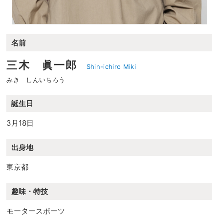
名前
三木 眞一郎
Shin-ichiro Miki
みき しんいちろう
誕生日
3月18日
出身地
東京都
趣味・特技
モータースポーツ