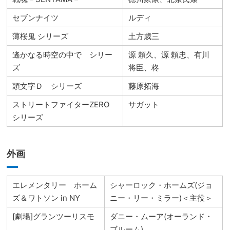
セブンナイツ
ルディ
薄桜鬼 シリーズ
土方歳三
遙かなる時空の中で シリー
源 頼久、源 頼忠、有川
ズ
将臣、柊
頭文字Ｄ シリーズ
藤原拓海
ストリートファイターZERO
サガット
シリーズ
外画
エレメンタリー ホーム
シャーロック・ホームズ(ジョ
ズ＆ワトソン in NY
ニー・リー・ミラー)＜主役＞
[劇場]グランツーリスモ
ダニー・ムーア(オーランド・
ブルーム)