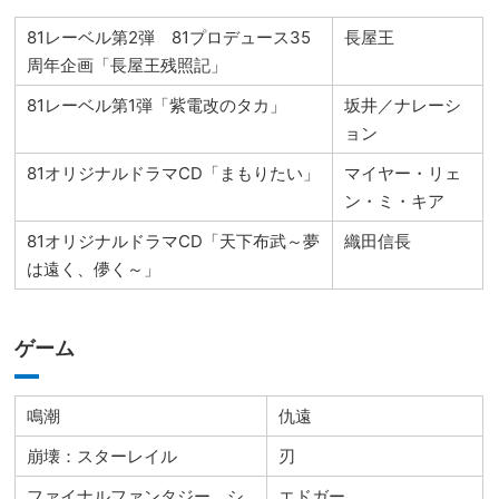
81レーベル第2弾 81プロデュース35
長屋王
周年企画「長屋王残照記」
81レーベル第1弾「紫電改のタカ」
坂井／ナレーシ
ョン
81オリジナルドラマCD「まもりたい」
マイヤー・リェ
ン・ミ・キア
81オリジナルドラマCD「天下布武～夢
織田信長
は遠く、儚く～」
ゲーム
鳴潮
仇遠
崩壊：スターレイル
刃
ファイナルファンタジー シ
エドガー