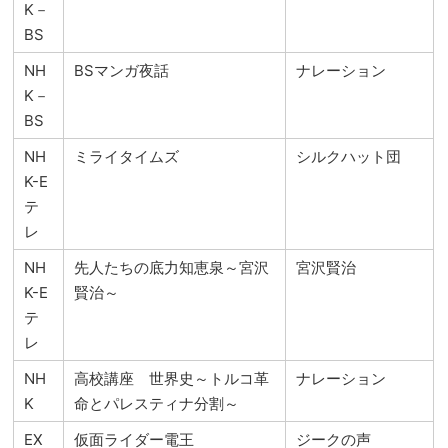
K－
BS
NH
BSマンガ夜話
ナレーション
K－
BS
NH
ミライタイムズ
シルクハット団
K-E
テ
レ
NH
先人たちの底力知恵泉～宮沢
宮沢賢治
K-E
賢治～
テ
レ
NH
高校講座 世界史～トルコ革
ナレーション
K
命とパレスティナ分割～
EX
仮面ライダー電王
ジークの声