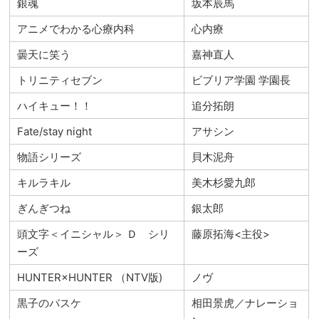
銀魂
坂本辰馬
アニメでわかる心療内科
心内療
曇天に笑う
嘉神直人
トリニティセブン
ビブリア学園 学園長
ハイキュー！！
追分拓朗
Fate/stay night
アサシン
物語シリーズ
貝木泥舟
キルラキル
美木杉愛九郎
ぎんぎつね
銀太郎
頭文字＜イニシャル＞ Ｄ シリ
藤原拓海<主役>
ーズ
HUNTER×HUNTER （NTV版)
ノヴ
黒子のバスケ
相田景虎／ナレーショ