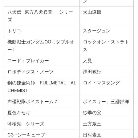
ン
八犬伝 -東方八犬異聞- シリー
犬山道節
ズ
トリコ
スタージュン
機動戦士ガンダムOO〔ダブルオ
ロックオン・ストラト
ー〕
ス
コード：ブレイカー
人見
ロボティクス・ノーツ
澤田敏行
鋼の錬金術師 FULLMETAL AL
ロイ・マスタング
CHEMIST
声優戦隊ボイストーム７
ボイスリー、三廻部洋
夏色キセキ
紗季の父
薄桜鬼 シリーズ
土方歳三
C3 -シーキューブ-
日村素直