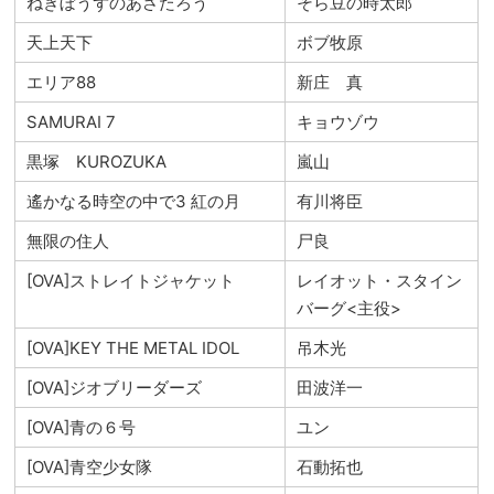
ねぎぼうずのあさたろう
そら豆の時太郎
天上天下
ボブ牧原
エリア88
新庄 真
SAMURAI 7
キョウゾウ
黒塚 KUROZUKA
嵐山
遙かなる時空の中で3 紅の月
有川将臣
無限の住人
尸良
[OVA]ストレイトジャケット
レイオット・スタイン
バーグ<主役>
[OVA]KEY THE METAL IDOL
吊木光
[OVA]ジオブリーダーズ
田波洋一
[OVA]青の６号
ユン
[OVA]青空少女隊
石動拓也