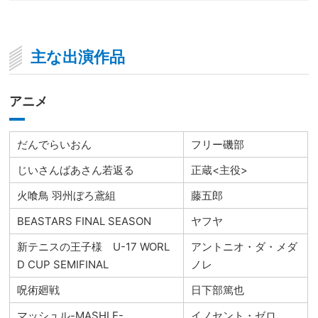
主な出演作品
アニメ
だんでらいおん
フリー磯部
じいさんばあさん若返る
正蔵<主役>
火喰鳥 羽州ぼろ鳶組
藤五郎
BEASTARS FINAL SEASON
ヤフヤ
新テニスの王子様 U-17 WORL
アントニオ・ダ・メダ
D CUP SEMIFINAL
ノレ
呪術廻戦
日下部篤也
マッシュル-MASHLE-
イノセント・ゼロ