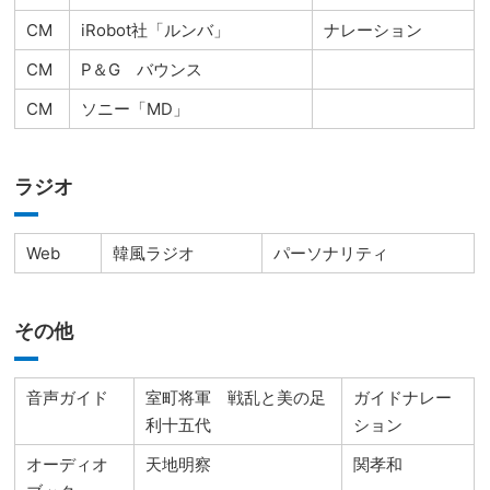
CM
iRobot社「ルンバ」
ナレーション
CM
P＆G バウンス
CM
ソニー「MD」
ラジオ
Web
韓風ラジオ
パーソナリティ
その他
音声ガイド
室町将軍 戦乱と美の足
ガイドナレー
利十五代
ション
オーディオ
天地明察
関孝和