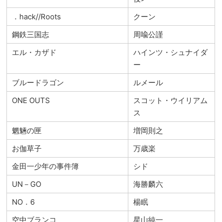
．hack//Roots
クーン
鋼鉄三国志
周喩公謹
エル・カザド
ハインツ・シュナイダ
ー
ブルードラゴン
ルメール
ONE OUTS
スコット・ウイリアム
ス
魍魎の匣
増岡則之
お伽草子
万歳楽
金田一少年の事件簿
シド
UN－GO
海勝麟六
NO．6
楊眠
空中ブランコ
星山純一