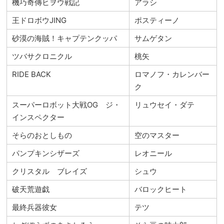
機巧奇傳ヒヲウ戦記
アラシ
王ドロボウJING
ポスティーノ
砂漠の海賊！キャプテンクッパ
サムゲタン
ツバサクロニクル
桃矢
RIDE BACK
ロマノフ・カレンバー
ク
スーパーロボット大戦OG ジ・
リュウセイ・ダテ
インスペクター
そらのおとしもの
空のマスター
パンプキンシザーズ
レオニール
クリスタル ブレイズ
シュウ
破天荒遊戯
バロックヒート
最終兵器彼女
テツ