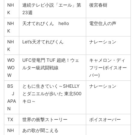
NH
連続テレビ小説「エール」第
後宮春樹
K
23週
NH
天才てれびくん hello
電空住人の声
K
NH
Let’s天才てれびくん
ナレーション
K
WO
UFC登竜門 TUF 超絶！ウェ
キャメロン・ディ
WO
ルター級武闘戦線
フリー(ボイスオー
W
バー)
BS
ともに生きていく～SHELLY
ナレーション
J
とダニエルが歩いた 東北500
APA
キロ～
N
TX
世界の衝撃ストーリー
ボイスオーバー
NH
あの歌が聞こえる