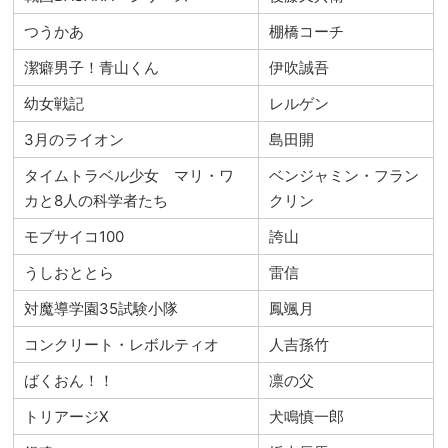
つうかあ
棚橋コーチ
潔癖男子！青山くん
伊吹誠吾
幼女戦記
レルゲン
3月のライオン
島田開
タイムトラベル少女 マリ・ワ
ベンジャミン・フラン
カと8人の科学者たち
クリン
モブサイコ100
誇山
うしおととら
雷信
対魔導学園35試験小隊
鳳颯月
コンクリート・レボルティオ
人吉孫竹
ばくおん！！
凛の父
トリアージX
犬鳴慎一郎