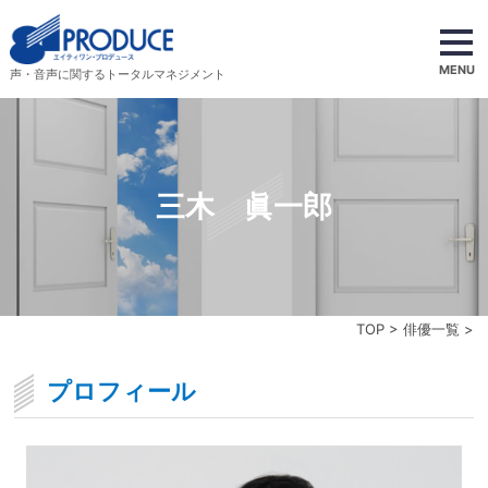
MENU
声・音声に関するトータルマネジメント
三木 眞一郎
TOP
>
俳優一覧
>
プロフィール