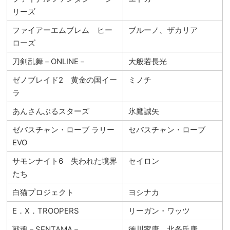
リーズ
ファイアーエムブレム ヒー
ブルーノ、ザカリア
ローズ
刀剣乱舞－ONLINE－
大般若長光
ゼノブレイド2 黄金の国イー
ミノチ
ラ
あんさんぶるスターズ
氷鷹誠矢
ゼバスチャン・ローブ ラリー
セバスチャン・ローブ
EVO
サモンナイト6 失われた境界
セイロン
たち
白猫プロジェクト
ヨシナカ
E．X．TROOPERS
リーガン・ワッツ
戦魂－SENTAMA－
徳川家康、北条氏康