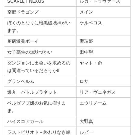
SCARLET NEXUS
ルカ・トラヴァース
空挺ドラゴンズ
メイン
ぼくのとなりに暗黒破壊神がい
ケルベロス
ます。
厨病激発ボーイ
聖瑞姫
女子高生の無駄づかい
田中望
ダンジョンに出会いを求めるの
ヤマト・命
は間違っているだろうかⅡ
グランベルム
ロサ
爆丸 バトルプラネット
リア・ヴェネガス
ベルゼブブ嬢のお気に召すま
エウリノーム
ま。
ハイスコアガール
大野真
ラストピリオド－終わりなき螺
ルビー