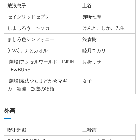
放浪息子
土谷
セイグリッドセブン
赤﨑七海
しまじろう ヘソカ
けんと、しかこ先生
ましろ色シンフォニー
浅倉樹
[OVA]ナナとカオル
睦月ユカリ
[劇場]アクセルワールド INFINI
月折リサ
TE∞BURST
[劇場]魔法少女まどか☆マギ
女子
カ 新編 叛逆の物語
外画
呪術廻戦
三輪霞