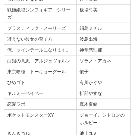
戦姫絶唱シンフォギア シリー
板場弓美
ズ
プラスティック・メモリーズ
絹島ミチル
冴えない彼女の育て方
波島出海
俺、ツインテールになります。
神堂慧理那
白銀の意思 アルジェヴォルン
ソラノ・アカネ
東京喰種 トーキョーグール
依子
ひめゴト
有川かぐや
キルミーベイベー
折部やすな
恋愛ラボ
真木夏緒
ポケットモンスターXY
ジョーイ、シトロンの
ホルビー
ぎんぎつね
池上ユミ