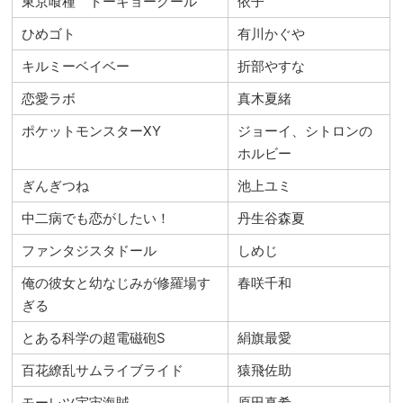
東京喰種 トーキョーグール
依子
ひめゴト
有川かぐや
キルミーベイベー
折部やすな
恋愛ラボ
真木夏緒
ポケットモンスターXY
ジョーイ、シトロンの
ホルビー
ぎんぎつね
池上ユミ
中二病でも恋がしたい！
丹生谷森夏
ファンタジスタドール
しめじ
俺の彼女と幼なじみが修羅場す
春咲千和
ぎる
とある科学の超電磁砲S
絹旗最愛
百花繚乱サムライブライド
猿飛佐助
モーレツ宇宙海賊
原田真希