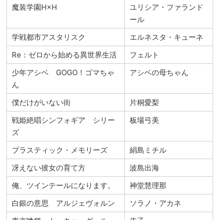
魔装学園H×H
ユリシア・ファランド
ール
学戦都市アスタリスク
エルネスタ・キューネ
Re：ゼロから始める異世界生活
フェルト
少年アシベ GOGO！ゴマちゃ
アシベの母ちゃん
ん
僕だけがいない街
片桐愛梨
戦姫絶唱シンフォギア シリー
板場弓美
ズ
プラスティック・メモリーズ
絹島ミチル
冴えない彼女の育て方
波島出海
俺、ツインテールになります。
神堂慧理那
白銀の意思 アルジェヴォルン
ソラノ・アカネ