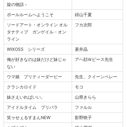
旋の物語－
ボールルームへようこそ
緋山千夏
ソードアート・オンライン オル
フカ次郎
タナティブ ガンゲイル・オン
ライン
WIXOSS シリーズ
蒼井晶
俺が好きなのは妹だけど妹じゃ
アヘ顔Ｗピース先生
ない
ウマ娘 プリティーダービー
先生、クイーンベレー
クラシカロイド
モコ
妹さえいればいい。
山県きらら
アイドルタイム プリパラ
ファルル
笑ゥせぇるすまんNEW
影野映子