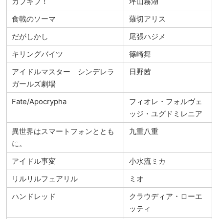
カブキブ！
坪山霧湖
食戟のソーマ
薙切アリス
だがしかし
尾張ハジメ
キリングバイツ
篠崎舞
アイドルマスター シンデレラ
日野茜
ガールズ劇場
Fate/Apocrypha
フィオレ・フォルヴェ
ッジ・ユグドミレニア
異世界はスマートフォンととも
九重八重
に。
アイドル事変
小水流ミカ
リルリルフェアリル
ミオ
ハンドレッド
クラウディア・ローエ
ッティ