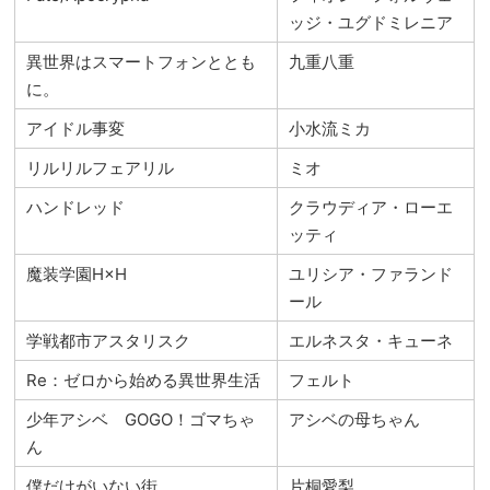
ッジ・ユグドミレニア
異世界はスマートフォンととも
九重八重
に。
アイドル事変
小水流ミカ
リルリルフェアリル
ミオ
ハンドレッド
クラウディア・ローエ
ッティ
魔装学園H×H
ユリシア・ファランド
ール
学戦都市アスタリスク
エルネスタ・キューネ
Re：ゼロから始める異世界生活
フェルト
少年アシベ GOGO！ゴマちゃ
アシベの母ちゃん
ん
僕だけがいない街
片桐愛梨