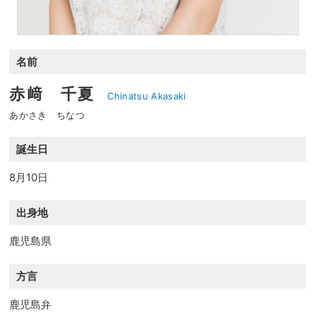
名前
赤﨑 千夏
Chinatsu Akasaki
あかさき ちなつ
誕生日
8月10日
出身地
鹿児島県
方言
鹿児島弁