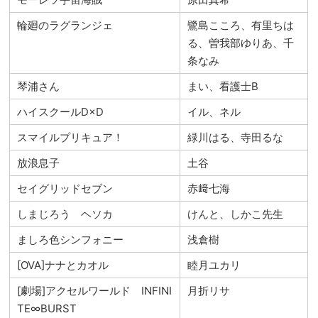
輪廻のラグランジェ
鷺島こころ、有里ちは
る、曽我部ゆりあ、千
条なみ
琴浦さん
まい、看護士B
ハイスクールD×D
イル、ネル
スマイルプリキュア！
緑川はる、寺田るな
放浪息子
土谷
セイグリッドセブン
赤﨑七海
しまじろう ヘソカ
けんと、しかこ先生
ましろ色シンフォニー
浅倉樹
[OVA]ナナとカオル
睦月ユカリ
[劇場]アクセルワールド INFINI
月折リサ
TE∞BURST