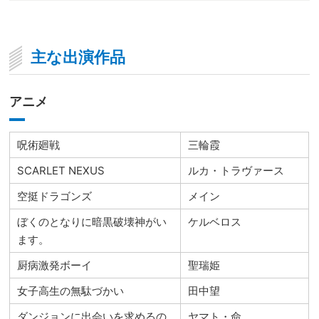
主な出演作品
アニメ
呪術廻戦
三輪霞
SCARLET NEXUS
ルカ・トラヴァース
空挺ドラゴンズ
メイン
ぼくのとなりに暗黒破壊神がい
ケルベロス
ます。
厨病激発ボーイ
聖瑞姫
女子高生の無駄づかい
田中望
ダンジョンに出会いを求めるの
ヤマト・命