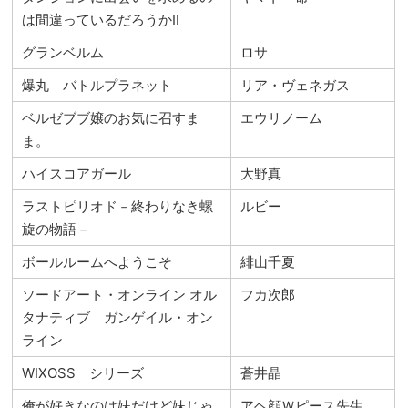
は間違っているだろうかⅡ
グランベルム
ロサ
爆丸 バトルプラネット
リア・ヴェネガス
ベルゼブブ嬢のお気に召すま
エウリノーム
ま。
ハイスコアガール
大野真
ラストピリオド－終わりなき螺
ルビー
旋の物語－
ボールルームへようこそ
緋山千夏
ソードアート・オンライン オル
フカ次郎
タナティブ ガンゲイル・オン
ライン
WIXOSS シリーズ
蒼井晶
俺が好きなのは妹だけど妹じゃ
アヘ顔Ｗピース先生