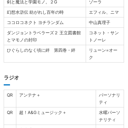
剣と魔法と学園モノ。２G
ゾーラ
幻想水滸伝 紡がれし百年の時
エフィル、ニマ
ココロコネクト ヨチランダム
中山真理子
ダンジョントラベラーズ２ 王立図書館
コネット・サン
とマモノの封印
トノーレ
ひぐらしのなく頃に絆 第四巻・絆
リューン=オー
ク
ラジオ
QR
アンテナ＋
パーソナリ
ティ
QR
超！A&Gミュージック＋
水曜パーソ
ナリティ