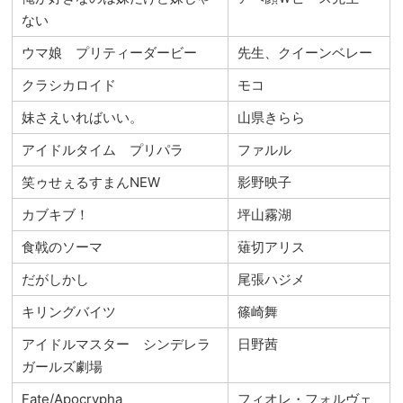
ない
ウマ娘 プリティーダービー
先生、クイーンベレー
クラシカロイド
モコ
妹さえいればいい。
山県きらら
アイドルタイム プリパラ
ファルル
笑ゥせぇるすまんNEW
影野映子
カブキブ！
坪山霧湖
食戟のソーマ
薙切アリス
だがしかし
尾張ハジメ
キリングバイツ
篠崎舞
アイドルマスター シンデレラ
日野茜
ガールズ劇場
Fate/Apocrypha
フィオレ・フォルヴェ