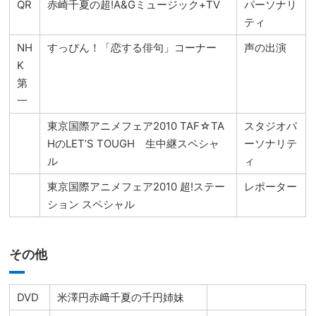
QR
赤崎千夏の超!A&Gミュージック+TV
パーソナリ
ティ
NH
すっぴん！「恋する俳句」コーナー
声の出演
K
第
一
東京国際アニメフェア2010 TAF☆TA
スタジオパ
HのLET’S TOUGH 生中継スペシャ
ーソナリテ
ル
ィ
東京国際アニメフェア2010 超!ステー
レポーター
ション スペシャル
その他
DVD
米澤円赤﨑千夏の千円姉妹