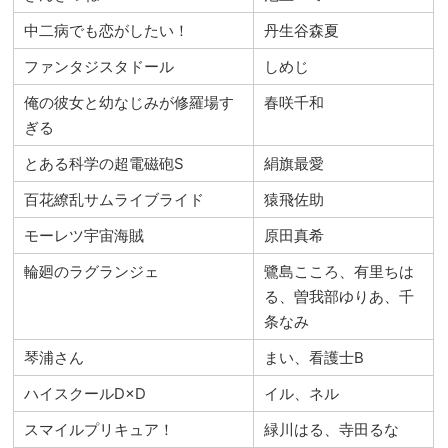
中二病でも恋がしたい！
丹生谷森夏
ファンタジスタドール
しめじ
俺の彼女と幼なじみが修羅場す
春咲千和
ぎる
とある科学の超電磁砲S
絹旗最愛
百花繚乱サムライブライド
猿飛佐助
モーレツ宇宙海賊
原田真希
輪廻のラグランジェ
鷺島こころ、有里ちは
る、曽我部ゆりあ、千
条なみ
琴浦さん
まい、看護士B
ハイスクールD×D
イル、ネル
スマイルプリキュア！
緑川はる、寺田るな