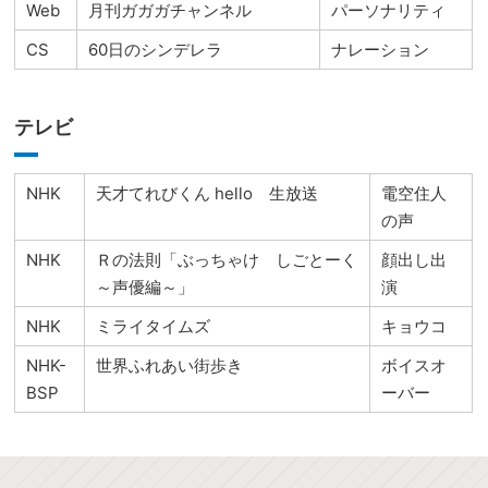
Web
月刊ガガガチャンネル
パーソナリティ
CS
60日のシンデレラ
ナレーション
テレビ
NHK
天才てれびくん hello 生放送
電空住人
の声
NHK
Ｒの法則「ぶっちゃけ しごとーく
顔出し出
～声優編～」
演
NHK
ミライタイムズ
キョウコ
NHK-
世界ふれあい街歩き
ボイスオ
BSP
ーバー