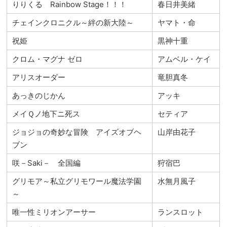
りりくる Rainbow Stage！！！
春日井美緒
チェインクロニクル～絆の新大陸～
ヤマト・命
祝姫
黒神十重
クロム・マグナ ゼロ
アムベル・ケイ
アリスオーダー
竜胆真冬
あっきのじかん
アッキ
メイＱノ地下ニ死ス
セティア
ジョジョの奇妙な冒険 アイズオブヘ
山岸由花子
ブン
咲－Saki－ 全国編
狩宿巴
グリモア～私立グリモワール魔法学園
水無月風子
～
唯一性ミリオンアーサー
ランスロット