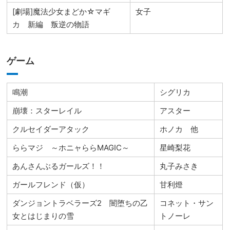
[劇場]魔法少女まどか☆マギ
女子
カ 新編 叛逆の物語
ゲーム
鳴潮
シグリカ
崩壊：スターレイル
アスター
クルセイダーアタック
ホノカ 他
ららマジ ～ホニャららMAGIC～
星崎梨花
あんさんぶるガールズ！！
丸子みさき
ガールフレンド（仮）
甘利燈
ダンジョントラベラーズ2 闇堕ちの乙
コネット・サン
女とはじまりの雪
トノーレ