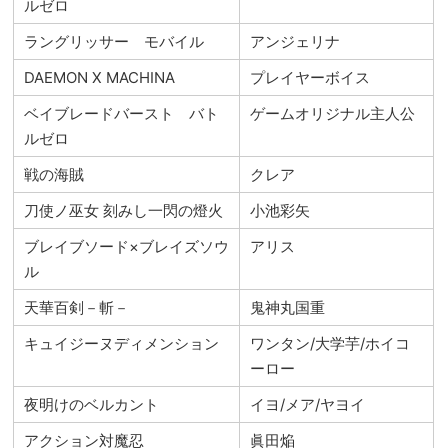
ルゼロ
ラングリッサー モバイル
アンジェリナ
DAEMON X MACHINA
プレイヤーボイス
ベイブレードバースト バト
ゲームオリジナル主人公
ルゼロ
戦の海賊
クレア
刀使ノ巫女 刻みし一閃の燈火
小池彩矢
ブレイブソード×ブレイズソウ
アリス
ル
天華百剣－斬－
鬼神丸国重
キュイジーヌディメンション
ワンタン/大学芋/ホイコ
ーロー
夜明けのベルカント
イヨ/メア/ヤヨイ
アクション対魔忍
眞田焔