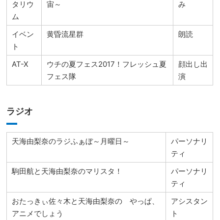
タリウ
宙～
み
ム
イベン
黄昏流星群
朗読
ト
AT-X
ウチの夏フェス2017！フレッシュ夏
顔出し出
フェス隊
演
ラジオ
天海由梨奈のラジふぁぼ～月曜日～
パーソナリ
ティ
駒田航と天海由梨奈のマリスタ！
パーソナリ
ティ
おたっきぃ佐々木と天海由梨奈の やっぱ、
アシスタン
アニメでしょう
ト