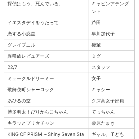
探偵はもう、死んでいる。
キャビンアテンダ
ント
イエスタデイをうたって
芦田
恋する小惑星
早川加代子
グレイプニル
後輩
異種族レビュアーズ
ミグ
22/7
スタッフ
ミュークルドリーミー
女子
歌舞伎町シャーロック
キャシー
あひるの空
クズ高女子部員
博多明太！ぴりからこちゃん
てっちゃん
キラッとプリ☆チャン
栗原たまき
KING OF PRISM －Shiny Seven Sta
ギャル、子ども