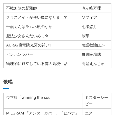
不戦無敗の影殺師
滝ヶ峰万理
クラスメイトが使い魔になりまして
ソフィア
千歳くんはラムネ瓶のなか
七瀬悠月
魔法少女さんだいめっ☆
散華
AURA?魔竜院光牙の闘い?
養護教諭ほか
ピンポンラバー
白鳳院瑠璃
物理的に孤立している俺の高校生活
高鷲えんじゅ
歌唱
ウマ娘「winning the soul」
ミスターシー
ビー
MILGRAM 「アンダーカバー」「ヒバナ」
エス