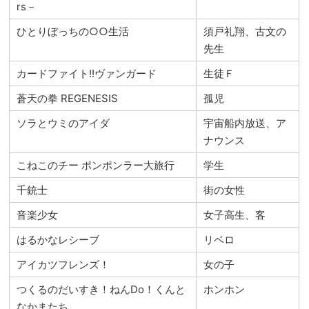
rs－
ひとりぼっちの○○生活
須戸礼翔、古文の
先生
カードファイト!!ヴァンガード
生徒Ｆ
蒼天の拳 REGENESIS
孤児
ソラとウミのアイダ
宇宙船内放送、ア
ナウンス
こねこのチー ポンポンラー大旅行
学生
千銃士
街の女性
音楽少女
女子高生、客
はるかなレシーブ
リベロ
アイカツフレンズ！
女の子
つくるのだいすき！ねんDo！くんと
ホンホン
なかまたち