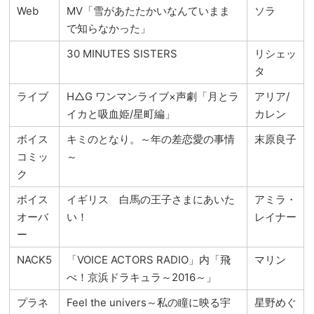
Web
MV「雪があたたかいなんていまま
ソラ
で知らなかった」
30 MINUTES SISTERS
リシェッ
タ
ライブ
H△G ワンマンライブ×声劇「月とラ
アリア/
イカと吸血姫/星町編」
カレン
ボイス
キミのとなり。～年の差恋愛の事情
末原良子
コミッ
～
ク
ボイス
イギリス 白馬の王子さまにあいた
アミラ・
オーバ
い！
レイナー
ー
NACK5
「VOICE ACTORS RADIO」内「飛
マリン
べ！京浜ドラキュラ～2016～」
プラネ
Feel the univers～私の瞳に映る宇
星野めぐ