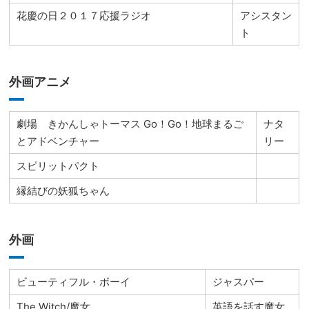
花慶の日２０１７応援ラジオ
アシスタン
ト
外画アニメ
劇場 きかんしゃトーマス Go！Go！地球まるご
ナタ
とアドベンチャー
リー
スピリットパクト
縁結びの妖狐ちゃん
外画
ビューティフル・ボーイ
ジャスパー
The Witch/魔女
英語を話す魔女