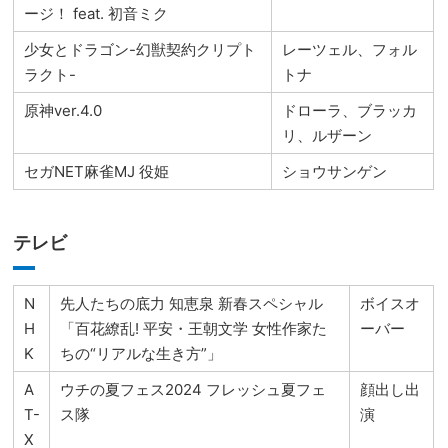
ージ！ feat. 初音ミク
少女とドラゴン-幻獣契約クリプト
レーツェル、フォル
ラクト-
トナ
原神ver.4.0
ドローラ、ブラッカ
リ、ルザーン
セガNET麻雀MJ 役姫
ショウサンゲン
テレビ
N
先人たちの底力 知恵泉 新春スペシャル
ボイスオ
H
「百花繚乱! 平安・王朝文学 女性作家た
ーバー
K
ちの“リアルな生き方”」
A
ウチの夏フェス2024 フレッシュ夏フェ
顔出し出
T-
ス隊
演
X