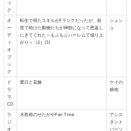
ッ
ク
オ
転生で得たスキルがFランクだったが、前
シュシ
ー
世で助けた動物たちが神獣になって恩返し
ュ
デ
にきてくれた～もふもふハーレムで成り上
ィ
がり～（2）(3)
オ
ブ
ッ
ク
ド
愛日と花嫁
ケイの
ラ
娘他
マ
CD
ラ
水島裕のせたがやFan Time
アシス
ジ
タント
オ
パーソ