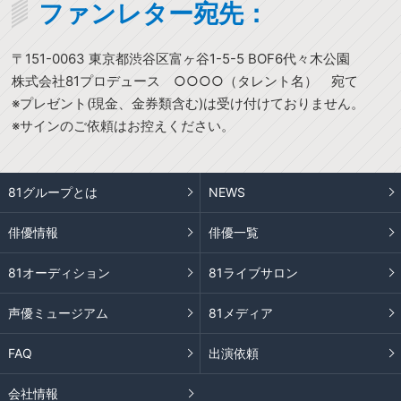
ファンレター宛先：
〒151-0063 東京都渋谷区富ヶ谷1-5-5 BOF6代々木公園
株式会社81プロデュース ○○○○（タレント名） 宛て
※プレゼント(現金、金券類含む)は受け付けておりません。
※サインのご依頼はお控えください。
81グループとは
NEWS
俳優情報
俳優一覧
81オーディション
81ライブサロン
声優ミュージアム
81メディア
FAQ
出演依頼
会社情報