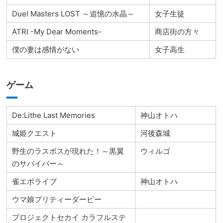
Duel Masters LOST ～追憶の水晶～
女子生徒
ATRI -My Dear Moments-
商店街の方々
僕の妻は感情がない
女子高生
ゲーム
De:Lithe Last Memories
神山オトハ
城姫クエスト
河後森城
野生のラスボスが現れた！～黒翼
ウィルゴ
のサバイバー～
雀エボライブ
神山オトハ
ウマ娘プリティーダービー
プロジェクトセカイ カラフルステ