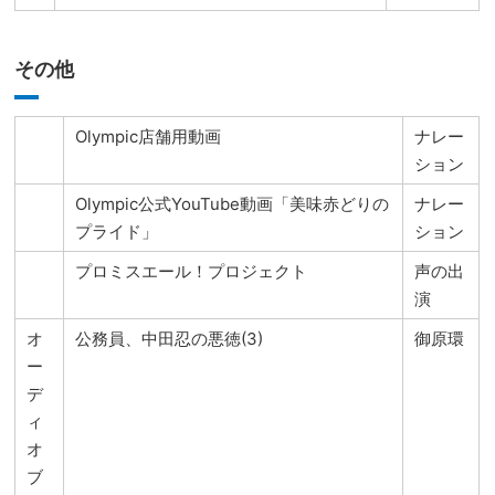
その他
Olympic店舗用動画
ナレー
ション
Olympic公式YouTube動画「美味赤どりの
ナレー
プライド」
ション
プロミスエール！プロジェクト
声の出
演
オ
公務員、中田忍の悪徳(3)
御原環
ー
デ
ィ
オ
ブ