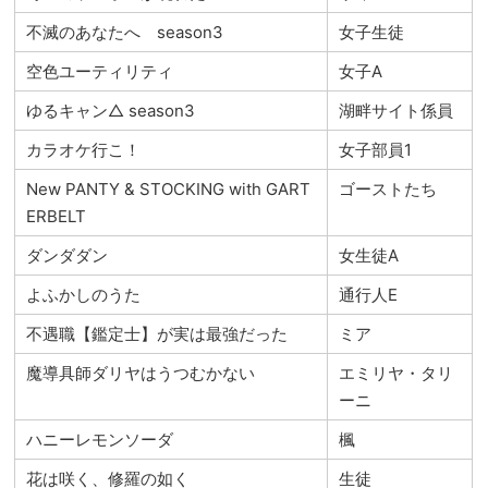
不滅のあなたへ season3
女子生徒
空色ユーティリティ
女子A
ゆるキャン△ season3
湖畔サイト係員
カラオケ行こ！
女子部員1
New PANTY & STOCKING with GART
ゴーストたち
ERBELT
ダンダダン
女生徒A
よふかしのうた
通行人E
不遇職【鑑定士】が実は最強だった
ミア
魔導具師ダリヤはうつむかない
エミリヤ・タリ
ーニ
ハニーレモンソーダ
楓
花は咲く、修羅の如く
生徒