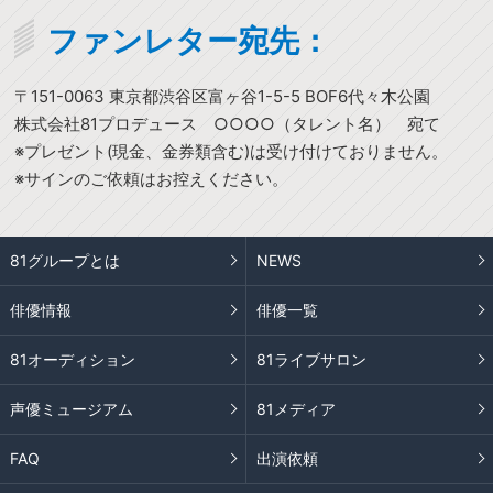
ファンレター宛先：
〒151-0063 東京都渋谷区富ヶ谷1-5-5 BOF6代々木公園
株式会社81プロデュース ○○○○（タレント名） 宛て
※プレゼント(現金、金券類含む)は受け付けておりません。
※サインのご依頼はお控えください。
81グループとは
NEWS
俳優情報
俳優一覧
81オーディション
81ライブサロン
声優ミュージアム
81メディア
FAQ
出演依頼