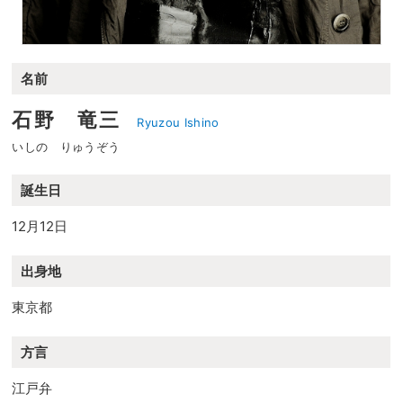
名前
石野 竜三
Ryuzou Ishino
いしの りゅうぞう
誕生日
12月12日
出身地
東京都
方言
江戸弁