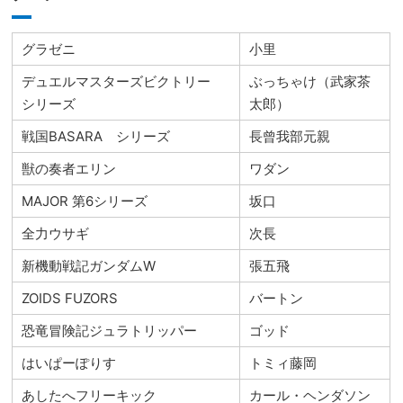
グラゼニ
小里
デュエルマスターズビクトリー
ぶっちゃけ（武家茶
シリーズ
太郎）
戦国BASARA シリーズ
長曾我部元親
獣の奏者エリン
ワダン
MAJOR 第6シリーズ
坂口
全力ウサギ
次長
新機動戦記ガンダムW
張五飛
ZOIDS FUZORS
バートン
恐竜冒険記ジュラトリッパー
ゴッド
はいぱーぽりす
トミィ藤岡
あしたへフリーキック
カール・ヘンダソン