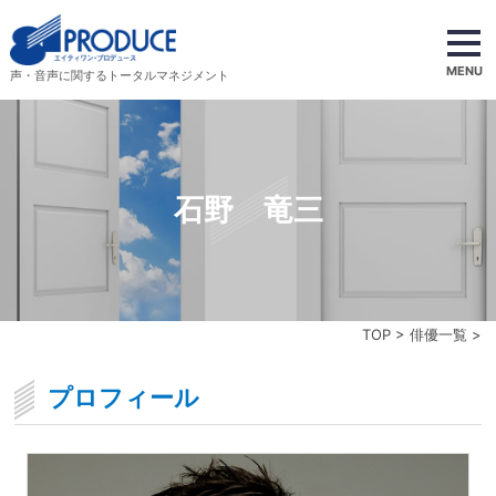
MENU
声・音声に関するトータルマネジメント
石野 竜三
TOP
>
俳優一覧
>
プロフィール