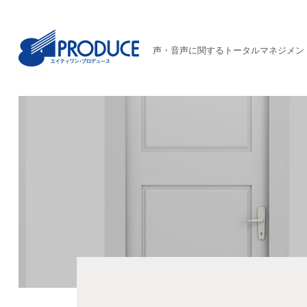
声・音声に関するトータルマネジメン