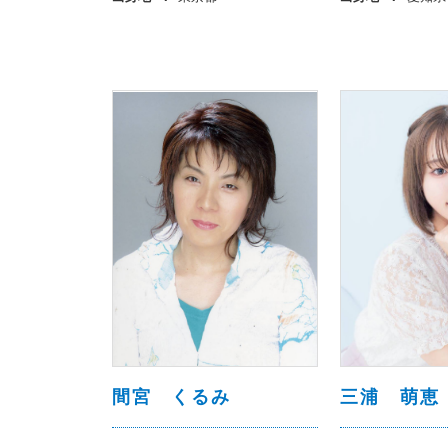
間宮 くるみ
三浦 萌恵