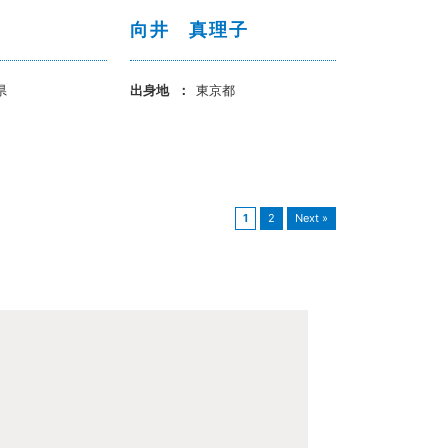
希
向井 真理子
県
出身地
東京都
1
2
Next »