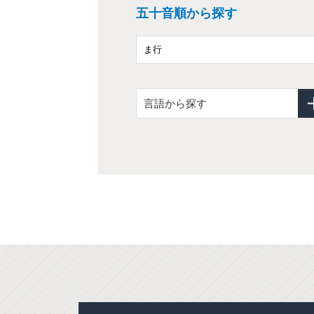
五十音順から探す
言語から探す