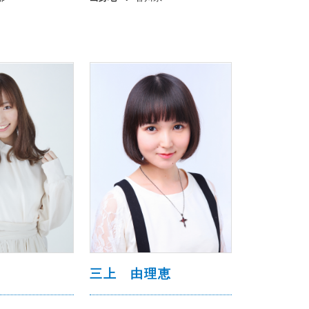
三上 由理恵