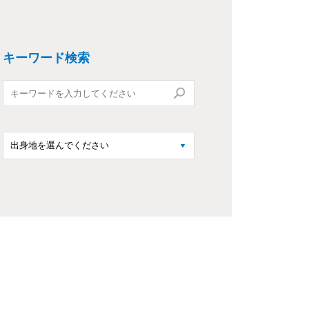
キーワード検索