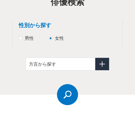
俳優検索
性別から探す
男性
女性
方言から探す