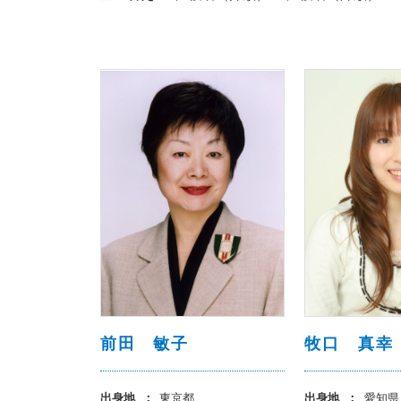
前田 敏子
牧口 真幸
出身地
東京都
出身地
愛知県