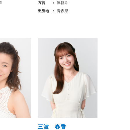
県
方言
津軽弁
出身地
青森県
鈴
三波 春香