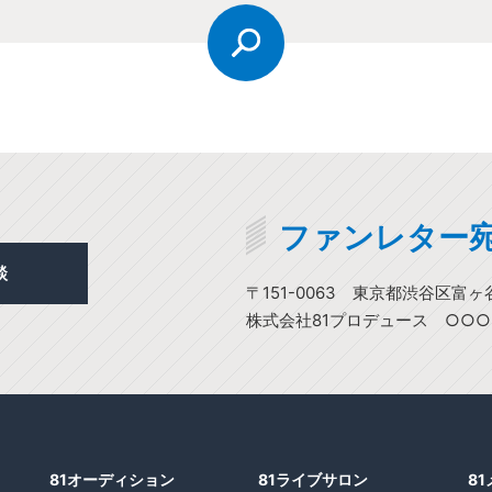
ファンレター
談
〒151-0063
東京都渋谷区富ヶ谷1
株式会社81プロデュース ○○
81オーディション
81ライブサロン
8