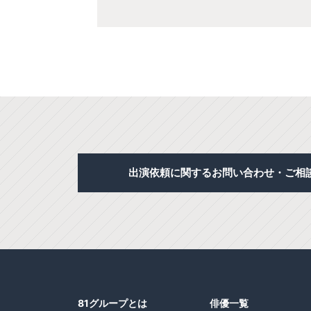
出演依頼に関するお問い合わせ・ご相
81グループとは
俳優一覧