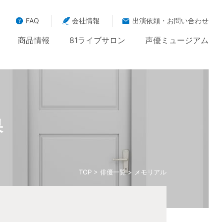
FAQ
会社情報
出演依頼・お問い合わせ
商品情報
81ライブサロン
声優ミュージアム
果
TOP
>
俳優一覧
> メモリアル