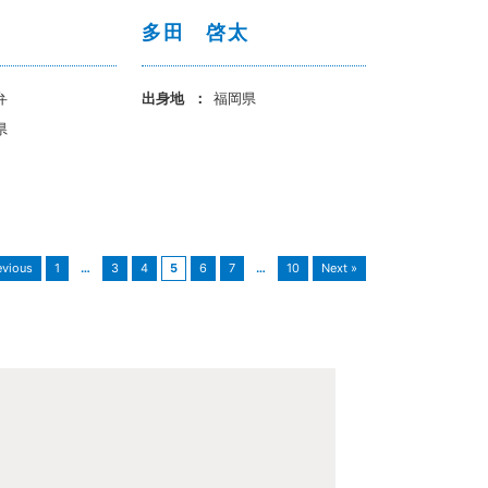
章
多田 啓太
弁
出身地
福岡県
県
evious
1
…
3
4
5
6
7
…
10
Next »