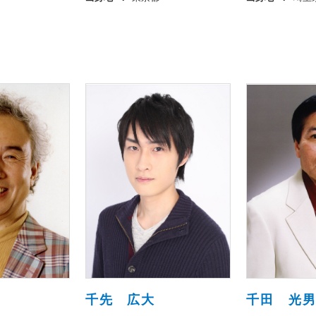
千先 広大
千田 光