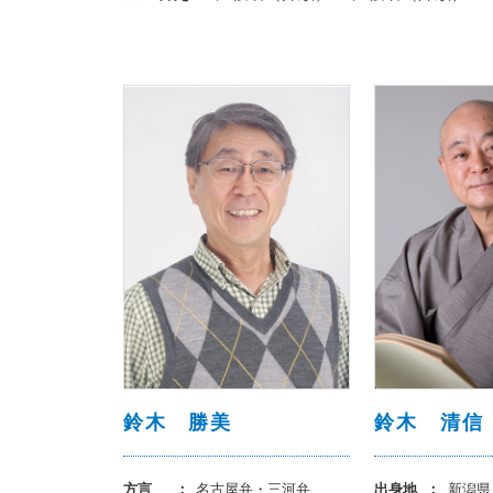
鈴木 勝美
鈴木 清信
方言
名古屋弁・三河弁
出身地
新潟県