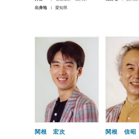
出身地
愛知県
関根 宏次
関根 信昭