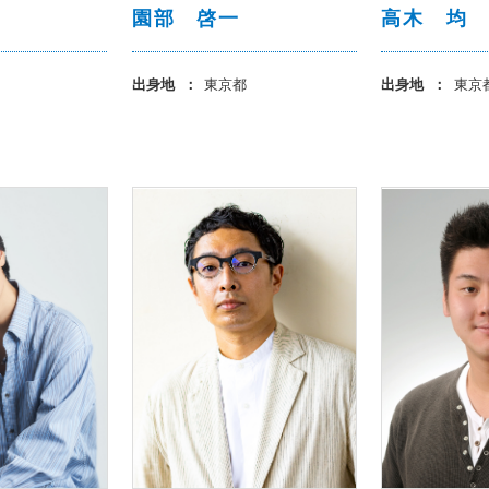
園部 啓一
高木 均
出身地
東京都
出身地
東京