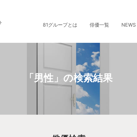
ト
81グループとは
俳優一覧
NEWS
「男性」の検索結果