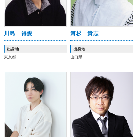
川島 得愛
河杉 貴志
出身地
出身地
東京都
山口県