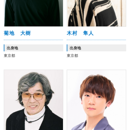
菊地 大樹
木村 隼人
出身地
出身地
東京都
東京都