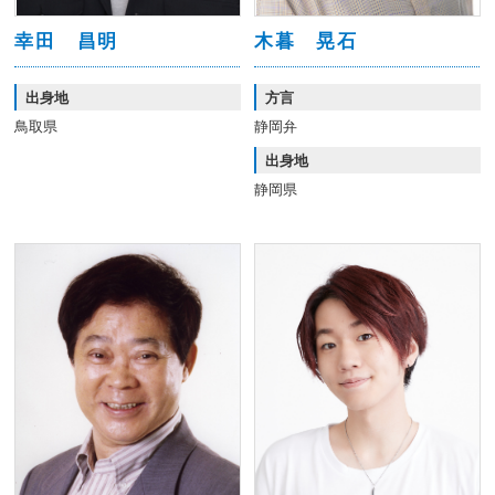
幸田 昌明
木暮 晃石
出身地
方言
鳥取県
静岡弁
出身地
静岡県