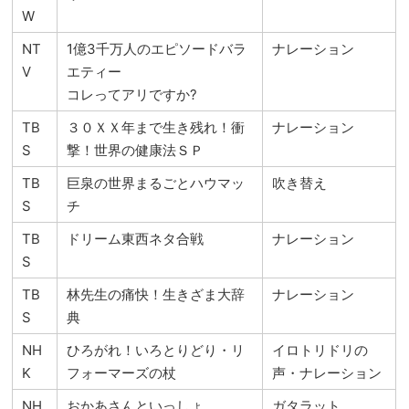
W
NT
1億3千万人のエピソードバラ
ナレーション
V
エティー
コレってアリですか?
TB
３０ＸＸ年まで生き残れ！衝
ナレーション
S
撃！世界の健康法ＳＰ
TB
巨泉の世界まるごとハウマッ
吹き替え
S
チ
TB
ドリーム東西ネタ合戦
ナレーション
S
TB
林先生の痛快！生きざま大辞
ナレーション
S
典
NH
ひろがれ！いろとりどり・リ
イロトリドリの
K
フォーマーズの杖
声・ナレーション
NH
おかあさんといっしょ
ガタラット