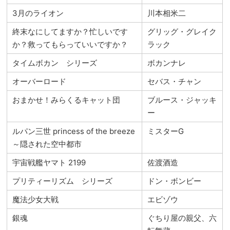
3月のライオン
川本相米二
終末なにしてますか？忙しいです
グリッグ・グレイク
か？救ってもらっていいですか？
ラック
タイムボカン シリーズ
ボカンナレ
オーバーロード
セバス・チャン
おまかせ！みらくるキャット団
ブルース・ジャッキ
ー
ルパン三世 princess of the breeze
ミスターG
～隠された空中都市
宇宙戦艦ヤマト 2199
佐渡酒造
プリティーリズム シリーズ
ドン・ボンビー
魔法少女大戦
エビゾウ
銀魂
ぐちり屋の親父、六