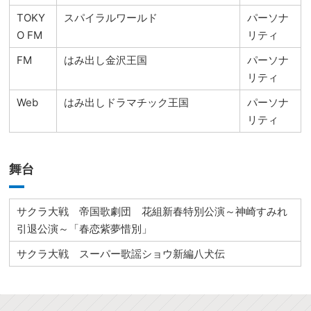
TOKY
スパイラルワールド
パーソナ
O FM
リティ
FM
はみ出し金沢王国
パーソナ
リティ
Web
はみ出しドラマチック王国
パーソナ
リティ
舞台
サクラ大戦 帝国歌劇団 花組新春特別公演～神崎すみれ
引退公演～「春恋紫夢惜別」
サクラ大戦 スーパー歌謡ショウ新編八犬伝