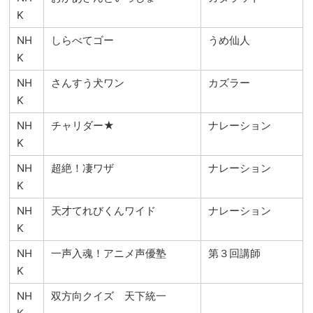
K
NH
しらべてゴー
うめ仙人
K
NH
さんすう犬ワン
カズラー
K
NH
チャリダー★
ナレーション
K
NH
超絶！凄ワザ
ナレーション
K
NH
天才てれびくんワイド
ナレーション
K
NH
一声入魂！アニメ声優塾
第３回講師
K
NH
双方向クイズ 天下統一