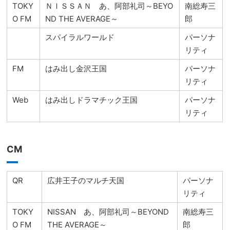
TOKY
ＮＩＳＳＡＮ あ、阿部礼司～BEYO
南総寿三
O FM
ND THE AVERAGE～
郎
スパイラルワールド
パーソナ
リティ
FM
はみ出し金沢王国
パーソナ
リティ
Web
はみ出しドラマチック王国
パーソナ
リティ
CM
QR
広井王子のマルチ天国
パーソナ
リティ
TOKY
NISSAN あ、阿部礼司～BEYOND
南総寿三
O FM
THE AVERAGE～
郎