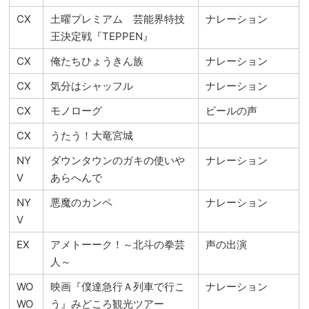
CX
土曜プレミアム 芸能界特技
ナレーション
王決定戦『TEPPEN』
CX
俺たちひょうきん族
ナレーション
CX
気分はシャッフル
ナレーション
CX
モノローグ
ビールの声
CX
うたう！大竜宮城
NY
ダウンタウンのガキの使いや
ナレーション
V
あらへんで
NY
悪魔のカンペ
ナレーション
V
EX
アメトーーク！～北斗の拳芸
声の出演
人～
WO
映画『僕達急行Ａ列車で行こ
ナレーション
WO
う』みどころ観光ツアー