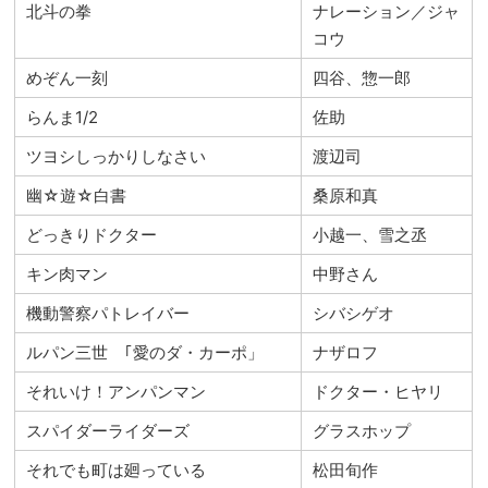
北斗の拳
ナレーション／ジャ
コウ
めぞん一刻
四谷、惣一郎
らんま1/2
佐助
ツヨシしっかりしなさい
渡辺司
幽☆遊☆白書
桑原和真
どっきりドクター
小越一、雪之丞
キン肉マン
中野さん
機動警察パトレイバー
シバシゲオ
ルパン三世 ｢愛のダ・カーポ」
ナザロフ
それいけ！アンパンマン
ドクター・ヒヤリ
スパイダーライダーズ
グラスホップ
それでも町は廻っている
松田旬作