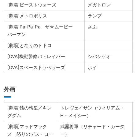
[劇場]ビーストウォーズ
メガトロン
[劇場]メトロポリス
ランプ
[劇場]Pa-Pa-Pa ザ☆ムービー
さぶ
パーマン
[劇場]となりのトトロ
[OVA]機動警察パトレイバー
シバシゲオ
[OVA]スペーストラベラーズ
ホイ
外画
[劇場]猿の惑星／キン
トレヴェイサン（ウィリアム・
グダム
H・メイシー）
[劇場]マッドマック
武器将軍（リチャード・カータ
ス 怒りのデス・ロー
ー）