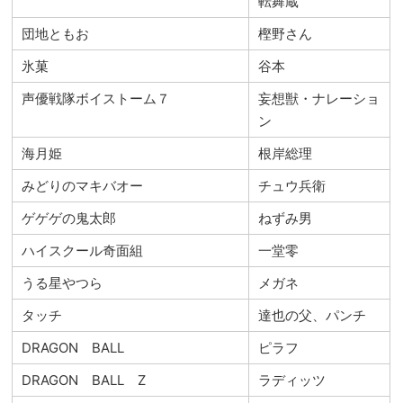
転舞蔵
団地ともお
樫野さん
氷菓
谷本
声優戦隊ボイストーム７
妄想獣・ナレーショ
ン
海月姫
根岸総理
みどりのマキバオー
チュウ兵衛
ゲゲゲの鬼太郎
ねずみ男
ハイスクール奇面組
一堂零
うる星やつら
メガネ
タッチ
達也の父、パンチ
DRAGON BALL
ピラフ
DRAGON BALL Z
ラディッツ