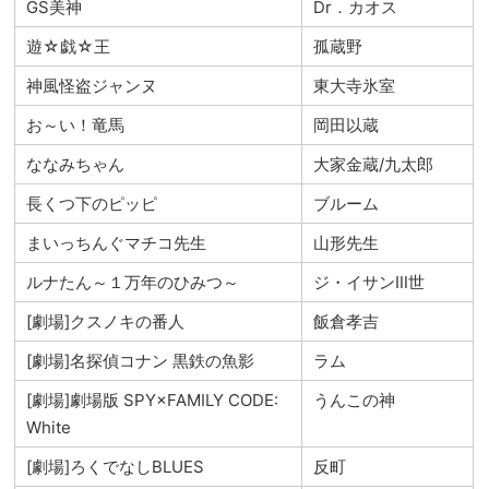
GS美神
Dr．カオス
遊☆戯☆王
孤蔵野
神風怪盗ジャンヌ
東大寺氷室
お～い！竜馬
岡田以蔵
ななみちゃん
大家金蔵/九太郎
長くつ下のピッピ
ブルーム
まいっちんぐマチコ先生
山形先生
ルナたん～１万年のひみつ～
ジ・イサンⅢ世
[劇場]クスノキの番人
飯倉孝吉
[劇場]名探偵コナン 黒鉄の魚影
ラム
[劇場]劇場版 SPY×FAMILY CODE:
うんこの神
White
[劇場]ろくでなしBLUES
反町