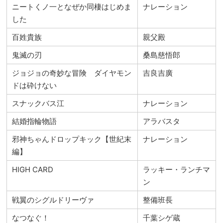
ニートくノ一となぜか同棲はじめま
ナレーション
した
百姓貴族
親父殿
鬼滅の刃
桑島慈悟郎
ジョジョの奇妙な冒険 ダイヤモン
吉良吉廣
ドは砕けない
スナックバス江
ナレーション
結婚指輪物語
アラバスタ
邪神ちゃんドロップキック【世紀末
ナレーション
編】
HIGH CARD
ラッキー・ランチマ
ン
戦翼のシグルドリーヴァ
整備班長
なつなぐ！
千葉シゲ蔵