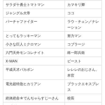
サラダ十勇士トマトマン
カマキリ卿
ジャングル大帝
ココ
バーチャファイター
ラウ・チェン／ナレ
ーション
とってもラッキーマン
努力マン
小さな巨人ミクロマン
コブラージ
六門天外モンコレナイト
柊一郎兵衛
X-MAN
ビースト
平成天才バカボン
レレレのおじさん、
本官
電光超特急ヒカリアン
ブラックエキスプレ
ス
絶体絶命☆でんぢゃらすじーさん
校長