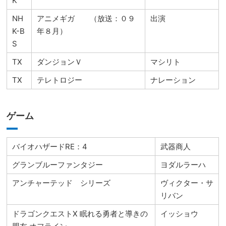
K
NH
アニメギガ （放送：０９
出演
K-B
年８月）
S
TX
ダンジョンＶ
マシリト
TX
テレトロジー
ナレーション
ゲーム
バイオハザードRE：4
武器商人
グランブルーファンタジー
ヨダルラーハ
アンチャーテッド シリーズ
ヴィクター・サ
リバン
ドラゴンクエストX 眠れる勇者と導きの
イッショウ