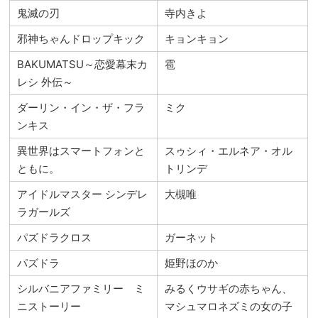
鬼滅の刃
寺内きよ
邪神ちゃんドロップキック
キョンキョン
BAKUMATSU～恋愛幕末カ
雹
レシ 外伝～
ダーリン・イン・ザ・フラ
ミク
ンキス
異世界はスマートフォンと
スゥシィ・エルネア・オル
ともに。
トリンデ
アイドルマスター シンデレ
大槻唯
ラガールズ
パズドラクロス
ガーネット
パズドラ
姫野ほのか
シルバニアファミリー ミ
みるくウサギの赤ちゃん、
ニストーリー
マシュマロネズミの女の子