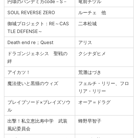
円環のパンデミカcode－S－
竜前チヅル
SOUL REVERSE ZERO
ルーチェ 他
御城プロジェクト：RE～CAS
二本松城
TLE DEFENSE～
Death end re；Quest
アリス
ドラゴンジェネシス 聖戦の
クシナダヒメ
絆
アイカツ！
荒灘はづき
魔法使いと黒猫のウィズ
フェルチ・リリー、フロ
リア・リリー
ブレイブソード×ブレイズソウ
オーア＝ドラグ
ル
出撃！私立恵比寿中学 武装
蜂野早智子
風紀委員会