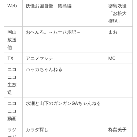
Web
妖怪お国自慢 徳島編
徳島妖怪
「お松大
権現」
岡山
おへんろ。～八十八歩記～
まお
放送
他
TX
アニメマシテ
MC
ニコ
ハッカちゃんねる
ニコ
生放
送
ニコ
水瀬と山下のガンガンGAちゃんねる
ニコ
動画
ラジ
カラダ探し
柊留美子