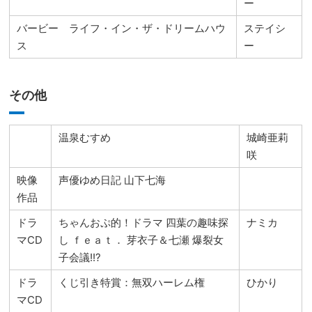
ー
バービー ライフ・イン・ザ・ドリームハウ
ステイシ
ス
ー
その他
温泉むすめ
城崎亜莉
咲
映像
声優ゆめ日記 山下七海
作品
ドラ
ちゃんおぷ的！ドラマ 四葉の趣味探
ナミカ
マCD
し ｆｅａｔ． 芽衣子＆七瀬 爆裂女
子会議!!?
ドラ
くじ引き特賞：無双ハーレム権
ひかり
マCD