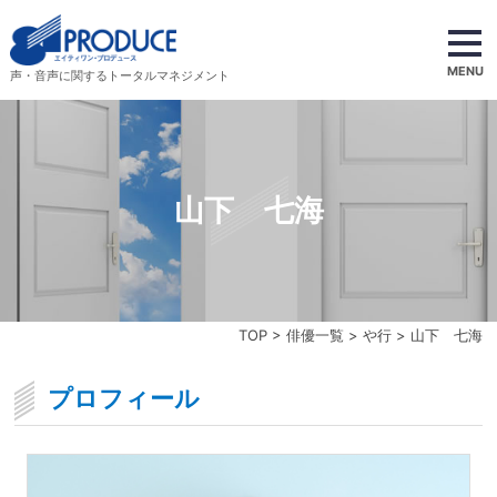
MENU
声・音声に関するトータルマネジメント
山下 七海
TOP
>
俳優一覧
>
や行
> 山下 七海
プロフィール