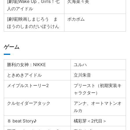
[劇場]Wake Up，Girls！七
久海菜々美
人のアイドル
[劇場]映画しまじろう ま
ポカポム
ほうのしまのだいぼうけん
ゲーム
勝利の女神：NIKKE
ユルハ
ときめきアイドル
立川朱音
メイプルストーリー2
プリースト（初期実装キ
ャラクター）
クルセイダーアタック
アンナ、オートマトンオ
ルカ
８ beat Story♪
橘彩芽＜2代目＞