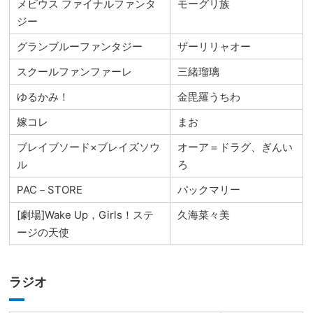
メビウス ファイナルファンタ
モーグリ族
ジー
グランブルーファンタジー
ザーリリャオー
スクールファンファーレ
三緒瑠璃
ゆるかみ！
金毘羅うちわ
嫁コレ
まお
ブレイブソード×ブレイズソウ
オーア＝ドラグ、ぎんい
ル
ろ
PAC－STORE
パックマリー
[劇場]Wake Up，Girls！ステ
久海菜々美
ージの天使
ラジオ