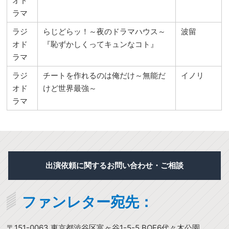
オド
ラマ
ラジ
らじどらッ！～夜のドラマハウス～
波留
オド
『恥ずかしくってキュンなコト』
ラマ
ラジ
チートを作れるのは俺だけ～無能だ
イノリ
オド
けど世界最強～
ラマ
出演依頼に関するお問い合わせ・ご相談
ファンレター宛先：
〒151-0063 東京都渋谷区富ヶ谷1-5-5 BOF6代々木公園