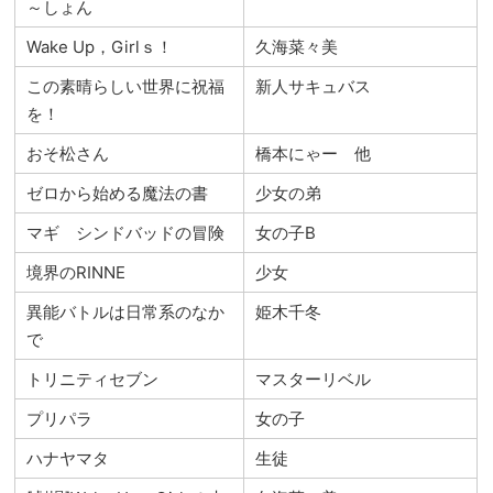
～しょん
Wake Up，Girlｓ！
久海菜々美
この素晴らしい世界に祝福
新人サキュバス
を！
おそ松さん
橋本にゃー 他
ゼロから始める魔法の書
少女の弟
マギ シンドバッドの冒険
女の子B
境界のRINNE
少女
異能バトルは日常系のなか
姫木千冬
で
トリニティセブン
マスターリベル
プリパラ
女の子
ハナヤマタ
生徒