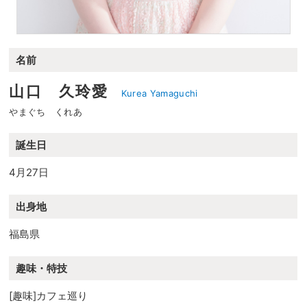
名前
山口 久玲愛
Kurea Yamaguchi
やまぐち くれあ
誕生日
4月27日
出身地
福島県
趣味・特技
[趣味]カフェ巡り