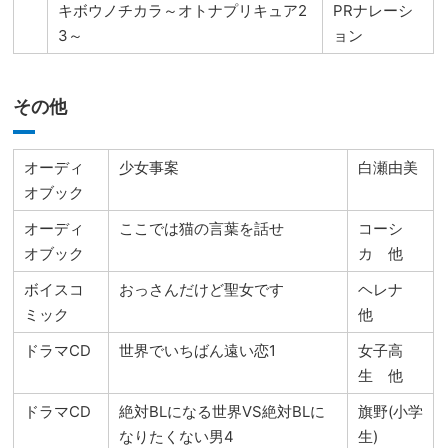
キボウノチカラ～オトナプリキュア2
PRナレーシ
3～
ョン
その他
オーディ
少女事案
白瀬由美
オブック
オーディ
ここでは猫の言葉を話せ
コーシ
オブック
カ 他
ボイスコ
おっさんだけど聖女です
ヘレナ
ミック
他
ドラマCD
世界でいちばん遠い恋1
女子高
生 他
ドラマCD
絶対BLになる世界VS絶対BLに
旗野(小学
なりたくない男4
生)