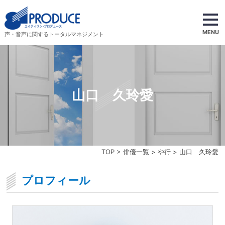
MENU
声・音声に関するトータルマネジメント
山口 久玲愛
TOP
>
俳優一覧
>
や行
> 山口 久玲愛
プロフィール