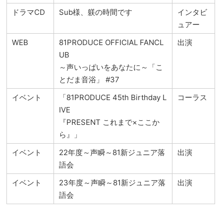
ドラマCD
Sub様、躾の時間です
インタビ
ュアー
WEB
81PRODUCE OFFICIAL FANCL
出演
UB
～声いっぱいをあなたに～「こ
とだま音浴」 #37
イベント
「81PRODUCE 45th Birthday L
コーラス
IVE
『PRESENT これまで×ここか
ら』」
イベント
22年度～声瞬～81新ジュニア落
出演
語会
イベント
23年度～声瞬～81新ジュニア落
出演
語会