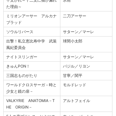
干支かれ～十二支に猫が漏れ
氷雨
た理由～
ミリオンアーサー アルカナ
二刀アーサー
ブラッド
ソウルリバース
サターン／マーレ
出撃！私立恵比寿中学 武装
球間小太郎
風紀委員会
ナイトスリンガー
サターン／マーレ
きゅんPON！
バジル／リヨン
三国志ものがたり
甘寧／関平
ワールドクロスサーガ－時と
モルドレッド
少女と鏡の扉－
VALKYRIE ANATOMIA－T
アルトフェイル
HE ORIGIN－