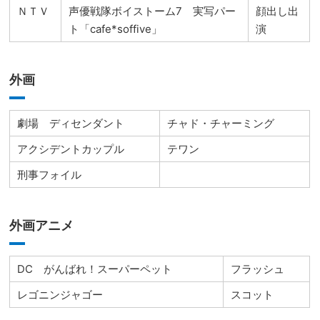
ＮＴＶ
声優戦隊ボイストーム7 実写パー
顔出し出
ト「cafe*soffive」
演
外画
劇場 ディセンダント
チャド・チャーミング
アクシデントカップル
テワン
刑事フォイル
外画アニメ
DC がんばれ！スーパーペット
フラッシュ
レゴニンジャゴー
スコット