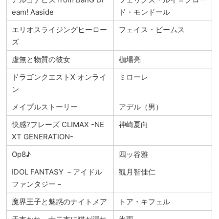
eam! Aaside
ド・モンドール
エリオスライジングヒーロー
フェイス・ビームス
ズ
虚無と物質の彼女
枷場亮
ドラゴンクエストX オンライ
ミローレ
ン
メイプルストーリー
アデル（男）
快感?フレーズ CLIMAX -NE
神崎夏向
XT GENERATION-
Op8♪
四ッ谷雅
IDOL FANTASY －アイドル
観月智佳仁
ファンタジー－
魔界王子と魅惑のナイトメア
トア・キフェル