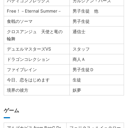
バディコンプレックス
ガルシアン・バース
Free！－Eternal Summer－
男子生徒 他
食戟のソーマ
男子生徒
クロスアンジュ 天使と竜の
通信士
輪舞
デュエルマスターズVS
スタッフ
ドラゴンコレクション
商人Ａ
ファイブレイン
男子生徒Ｄ
今日、恋をはじめます
生徒
境界の彼方
妖夢
ゲーム
アルゴナビス from BanG Dr
フェリクス・ルイ＝クロー