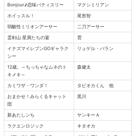
Bonjour♪恋味パティスリー
マクシミリアン
ホイッスル！
尾形智
弱酸性ミリオンアーサー
二刀アーサー
霊剣山 星屑たちの宴
雲
イナズマイレブンGOギャラク
リュゲル・バラン
シー
12歳。～ちっちゃなムネのト
森健太
キメキ～
カミワザ・ワンダ！
タピオカくん 他
おまかせ！みらくるキャット
黒川
団
新あたしンち
ヤンキーＡ
ラクエンロジック
キタオカ