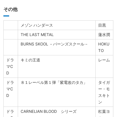
その他
メゾン ハンダース
目黒
THE LAST METAL
蓮水潤
BURNS SKOOL －バーンズスクール－
HOKU
TO
ドラ
キミの王道
レーム
マC
D
ドラ
８１レーベル第１弾「紫電改のタカ」
タイガ
マC
ー・モ
D
スキト
ン
ドラ
CARNELIAN BLOOD シリーズ
杠葉ヨ