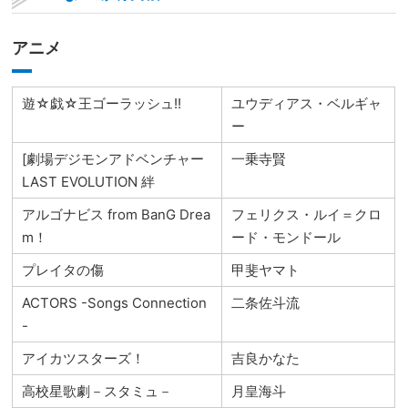
アニメ
遊☆戯☆王ゴーラッシュ!!
ユウディアス・ベルギャ
ー
[劇場デジモンアドベンチャー
一乗寺賢
LAST EVOLUTION 絆
アルゴナビス from BanG Drea
フェリクス・ルイ＝クロ
m！
ード・モンドール
プレイタの傷
甲斐ヤマト
ACTORS -Songs Connection
二条佐斗流
-
アイカツスターズ！
吉良かなた
高校星歌劇－スタミュ－
月皇海斗