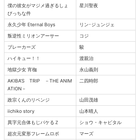
僕の彼女がマジメ過ぎるしょ
星川聖夜
びっちな件
永久少年 Eternal Boys
リン･ジュンジェ
叛逆性ミリオンアーサー
コジ
ブレーカーズ
駿
ハイキュー！！
渡親治
地獄少女 宵枷
永山義則
AKIBA’S TRIP －THE ANIM
二四時郎
ATION－
政宗くんのリベンジ
山田茂雄
iichiko story
山本晴人
異字元合体もじバケるＺ
ショウ・キャピタル
超次元変形フレームロボ
マーズ