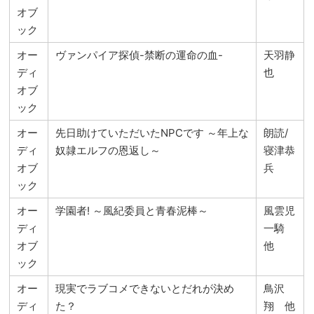
オブ
ック
オー
ヴァンパイア探偵-禁断の運命の血-
天羽静
ディ
也
オブ
ック
オー
先日助けていただいたNPCです ～年上な
朗読/
ディ
奴隷エルフの恩返し～
寝津恭
オブ
兵
ック
オー
学園者! ～風紀委員と青春泥棒～
風雲児
ディ
一騎
オブ
他
ック
オー
現実でラブコメできないとだれが決め
鳥沢
ディ
た？
翔 他