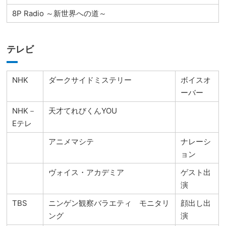
8P Radio ～新世界への道～
テレビ
NHK
ダークサイドミステリー
ボイスオ
ーバー
NHK－
天才てれびくんYOU
Eテレ
アニメマシテ
ナレーシ
ョン
ヴォイス・アカデミア
ゲスト出
演
TBS
ニンゲン観察バラエティ モニタリ
顔出し出
ング
演