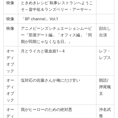
映像
ときめきレシピ 執事レストランへようこ
そ～畠中祐＆ランズベリー・アーサー～
映像
「8P channel」Vol.1
映像
アニメビーンズシチュエーションムービ
顔出し
ー「部屋デート編」「オフィス編」「同
出演
期が同期じゃなくなる日。」
オー
月とライカと吸血姫1～4
レフ・
ディ
レプス
オブ
ック
オー
塩対応の佐藤さんが俺にだけ甘い
朗読/
ディ
押尾颯
オブ
太
ック
オー
我がヒーローのための絶対悪
沖名武
ディ
尊