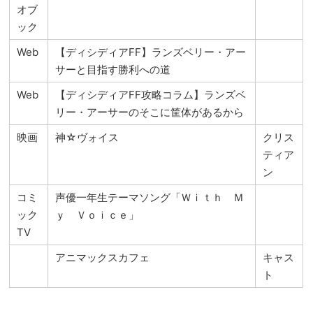
オブ
ック
Web
【ディシディアFF】ランズベリー・アー
サーと目指す勝利への道
Web
【ディシディアFF攻略コラム】ランズベ
リー・アーサーのそこに筐体があるから
映画
神☆ヴォイス
クリス
ティア
ン
コミ
声優一年生テーマソング「Ｗｉｔｈ Ｍ
ック
ｙ Ｖｏｉｃｅ」
TV
アニマックスカフェ
キャス
ト