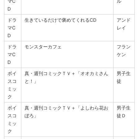
マC
ル
D
ドラ
生きているだけで褒めてくれるCD
アンド
マC
レイ
D
ドラ
モンスターカフェ
フラン
マC
ケン
D
ボイ
真・週刊コミックＴＶ＋「オオカミさん
男子生
スコ
と！」
徒
ミッ
ク
ボイ
真・週刊コミックＴＶ＋「よしわら花お
男子生
スコ
ぼろ」
徒Ｄ
ミッ
ク