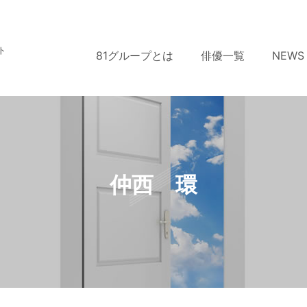
ト
81グループとは
俳優一覧
NEWS
仲西 環