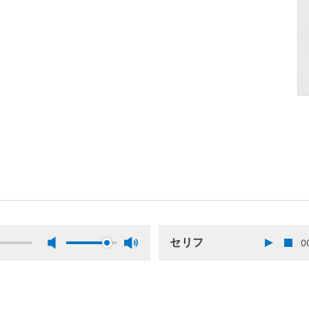
セリフ
0