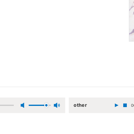
other
0