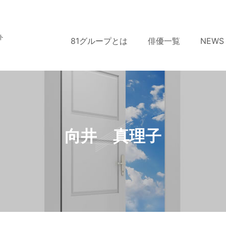
ト
81グループとは
俳優一覧
NEWS
向井 真理子