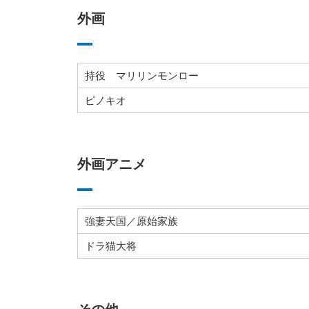
外画
持役 マリリンモンロー
ピノキオ
外画アニメ
強妻天国／原始家族
ドラ猫大将