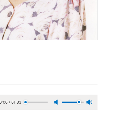
0:00
/
01:33