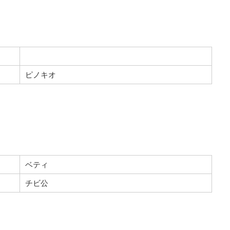
ピノキオ
ベティ
チビ公