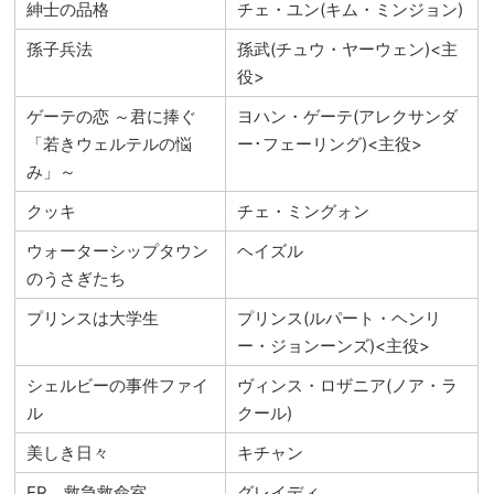
紳士の品格
チェ・ユン(キム・ミンジョン)
孫子兵法
孫武(チュウ・ヤーウェン)<主
役>
ゲーテの恋 ～君に捧ぐ
ヨハン・ゲーテ(アレクサンダ
「若きウェルテルの悩
ー･フェーリング)<主役>
み」～
クッキ
チェ・ミングォン
ウォーターシップタウン
ヘイズル
のうさぎたち
プリンスは大学生
プリンス(ルパート・ヘンリ
ー・ジョンーンズ)<主役>
シェルビーの事件ファイ
ヴィンス・ロザニア(ノア・ラ
ル
クール)
美しき日々
キチャン
ER 救急救命室
グレイディ