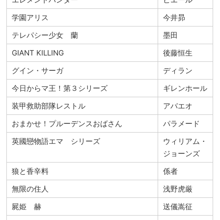
学園アリス
今井昴
テレパシー少女 蘭
墨田
GIANT KILLING
後藤恒生
グイン・サーガ
ディラン
今日からマ王！第３シリーズ
ギレンホール
装甲救助部隊レストル
アバエオ
おまかせ！プルーデンスおばさん
パラメード
英國戀物語エマ シリーズ
ウィリアム・
ジョーンズ
狼と香辛料
係者
無限の住人
浅野虎厳
屍姫 赫
送儀嵩征