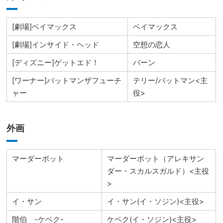
[劇場]ベイマックス
ベイマックス
[劇場]インサイド・ヘッド
空想の恋人
[ディズニー]ゲットエド！
バーン
[ワーナー]バットマンザフューチ
テリー/バットマン<主
ャー
役>
外画
マーダーボット
マーダーボット（アレキサン
ダー・スカルスガルド）<主役
>
イ・サン
イ・サン(イ・ソジン)<主役>
階伯 -ケベク-
ケベク(イ・ソジン)<主役>