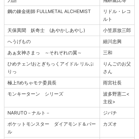
刀語
飛騨鷹比等
鋼の錬金術師 FULLMETAL ALCHEMIST
リドル・レコ
ルト
天保異聞 妖奇士 (あやかしあやし)
小笠原放三郎
へうげもの
細川忠興
あぁ女神さまっ ～それぞれの翼～
三和
ひめチェン!おとぎちっくアイドル リルぷ
りんごのお父
りっ
さん
極上!!めちゃモテ委員長
雨宮社長
モンキーターン シリーズ
波多野憲二<
主役>
NARUTO－ナルト－
ジバチ
ポケットモンスター ダイアモンド＆パー
カズオ
ル