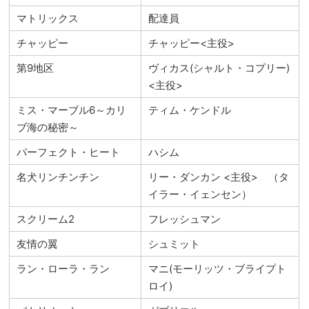
マトリックス
配達員
チャッピー
チャッピー<主役>
第9地区
ヴィカス(シャルト・コプリー)
<主役>
ミス・マーブル6～カリ
ティム・ケンドル
ブ海の秘密～
パーフェクト・ヒート
ハシム
名犬リンチンチン
リー・ダンカン <主役> （タ
イラー・イェンセン）
スクリーム2
フレッシュマン
友情の翼
シュミット
ラン・ローラ・ラン
マニ(モーリッツ・ブライプト
ロイ)