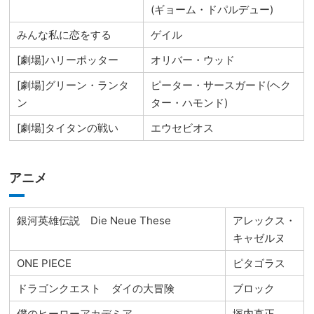
(ギョーム・ドパルデュー)
みんな私に恋をする
ゲイル
[劇場]ハリーポッター
オリバー・ウッド
[劇場]グリーン・ランタ
ピーター・サースガード(ヘク
ン
ター・ハモンド)
[劇場]タイタンの戦い
エウセビオス
アニメ
銀河英雄伝説 Die Neue These
アレックス・
キャゼルヌ
ONE PIECE
ピタゴラス
ドラゴンクエスト ダイの大冒険
ブロック
僕のヒーローアカデミア
塚内直正