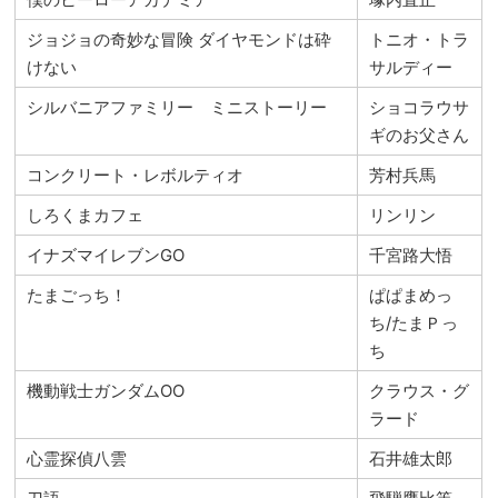
ジョジョの奇妙な冒険 ダイヤモンドは砕
トニオ・トラ
けない
サルディー
シルバニアファミリー ミニストーリー
ショコラウサ
ギのお父さん
コンクリート・レボルティオ
芳村兵馬
しろくまカフェ
リンリン
イナズマイレブンGO
千宮路大悟
たまごっち！
ぱぱまめっ
ち/たまＰっ
ち
機動戦士ガンダムOO
クラウス・グ
ラード
心霊探偵八雲
石井雄太郎