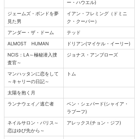
ー・ハウエル)
ジェームズ・ボンドを夢
イアン・フレミング（ドミニ
見た男
ク・クーパー）
アンダー・ザ・ドーム
テッド
ALMOST HUMAN
ドリアン(マイケル・イーリー)
NCIS：LA～極秘潜入捜
ジョナス・アンブローズ
査官～
マンハッタンに恋をして
トム
～キャリーの日記～
太陽を抱く月
ランナウェイ／逃亡者
ベン・シェパード(シャイア・
ラブーフ)
ネイルサロン・パリス～
アレックス(チョン・ジフ)
恋はゆび先から～