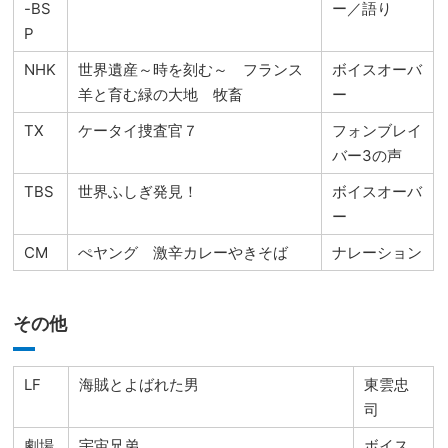
-BS
ー／語り
P
NHK
世界遺産～時を刻む～ フランス
ボイスオーバ
羊と育む緑の大地 牧畜
ー
TX
ケータイ捜査官７
フォンブレイ
バー3の声
TBS
世界ふしぎ発見！
ボイスオーバ
ー
CM
ぺヤング 激辛カレーやきそば
ナレーション
その他
LF
海賊とよばれた男
東雲忠
司
劇場
宇宙兄弟
ボイス