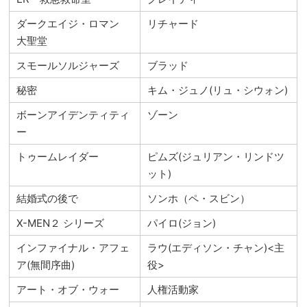
ダークエイジ・ロマン
リチャード
大聖堂
スモールソルジャーズ
ブラッド
秘密
キム・ジュノ(リュ・シウォン)
ボーンアイデンティティ
ゾーン
ー
トゥームレイダー
ピムズ(ジュリアン・リンドツ
ット)
結婚式の後で
ソンホ（ペ・スビン）
X-MEN２ シリーズ
パイロ(ジョン)
インファイナル・アフェ
ラウ(エディソン・チャン)<主
ア(無間序曲)
役>
アート・オブ・ウォー
人権活動家