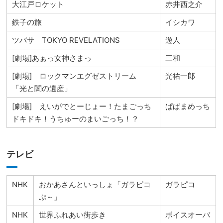
大江戸ロケット
赤井西之介
鉄子の旅
イシカワ
ツバサ TOKYO REVELATIONS
遊人
[劇場]あぁっ女神さまっ
三和
[劇場] ロックマンエグゼストリーム
光祐一郎
「光と闇の遺産」
[劇場] えいがでとーじょー！たまごっち
ぱぱまめっち
ドキドキ！うちゅーのまいごっち！？
テレビ
NHK
おかあさんといっしょ「ガラピコ
ガラピコ
ぷ～」
NHK
世界ふれあい街歩き
ボイスオーバ