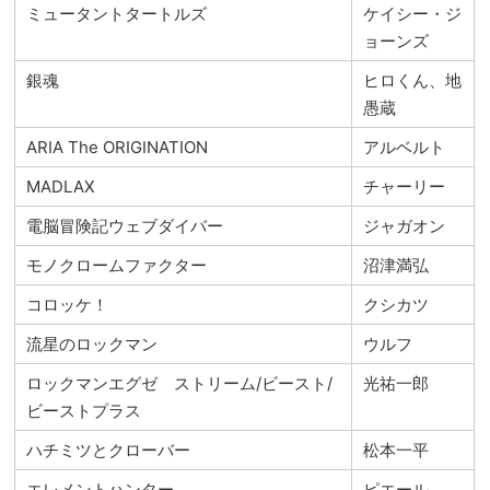
ミュータントタートルズ
ケイシー・ジ
ョーンズ
銀魂
ヒロくん、地
愚蔵
ARIA The ORIGINATION
アルベルト
MADLAX
チャーリー
電脳冒険記ウェブダイバー
ジャガオン
モノクロームファクター
沼津満弘
コロッケ！
クシカツ
流星のロックマン
ウルフ
ロックマンエグゼ ストリーム/ビースト/
光祐一郎
ビーストプラス
ハチミツとクローバー
松本一平
エレメントハンター
ピエール