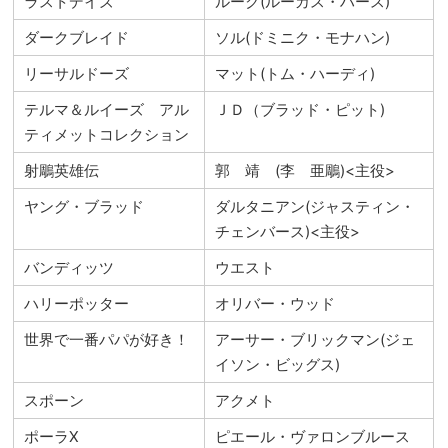
ラストデイズ
ルーク(ルーカス・ハース)
ダークブレイド
ソル(ドミニク・モナハン)
リーサルドーズ
マット(トム・ハーディ)
テルマ＆ルイーズ アル
ＪＤ（ブラッド・ピット)
ティメットコレクション
射鵰英雄伝
郭 靖 (李 亜鵰)<主役>
ヤング・ブラッド
ダルタニアン(ジャスティン・
チェンバース)<主役>
バンディッツ
ウエスト
ハリーポッター
オリバー・ウッド
世界で一番パパが好き！
アーサー・ブリックマン(ジェ
イソン・ビッグス)
スポーン
アクメト
ポーラX
ピエール・ヴァロンブルース