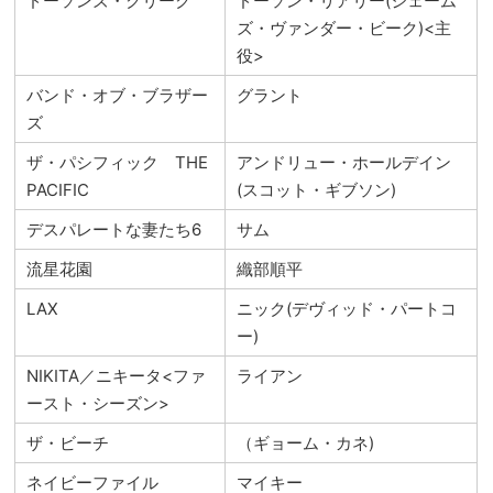
ドーソンズ・クリーク
ドーソン・リアリー(ジェーム
ズ・ヴァンダー・ビーク)<主
役>
バンド・オブ・ブラザー
グラント
ズ
ザ・パシフィック THE
アンドリュー・ホールデイン
PACIFIC
(スコット・ギブソン)
デスパレートな妻たち6
サム
流星花園
織部順平
LAX
ニック(デヴィッド・パートコ
ー)
NIKITA／ニキータ<ファ
ライアン
ースト・シーズン>
ザ・ビーチ
（ギョーム・カネ)
ネイビーファイル
マイキー