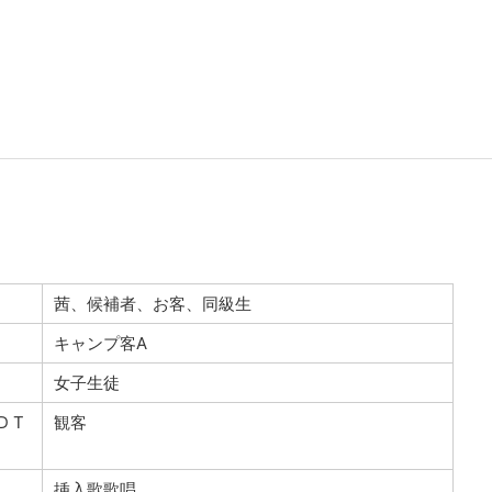
茜、候補者、お客、同級生
キャンプ客A
女子生徒
D T
観客
挿入歌歌唱