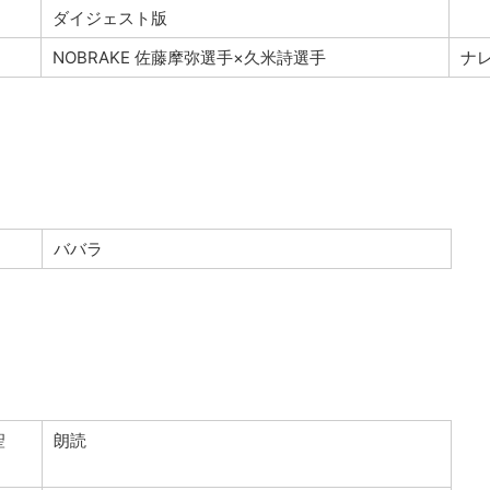
ダイジェスト版
NOBRAKE 佐藤摩弥選手×久米詩選手
ナ
ババラ
聖
朗読