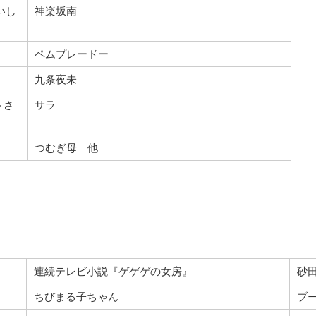
いし
神楽坂南
ペムプレードー
九条夜未
トさ
サラ
つむぎ母 他
連続テレビ小説『ゲゲゲの女房』
砂
ちびまる子ちゃん
ブ