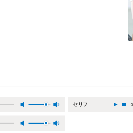
セリフ
0