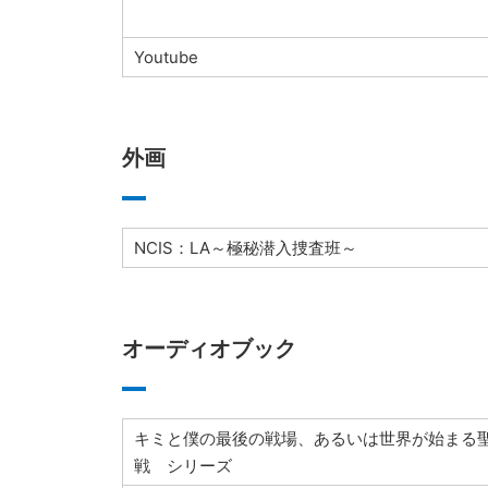
Youtube
外画
NCIS：LA～極秘潜入捜査班～
オーディオブック
キミと僕の最後の戦場、あるいは世界が始まる
戦 シリーズ