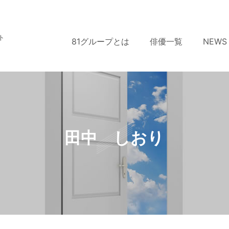
ト
81グループとは
俳優一覧
NEWS
田中 しおり