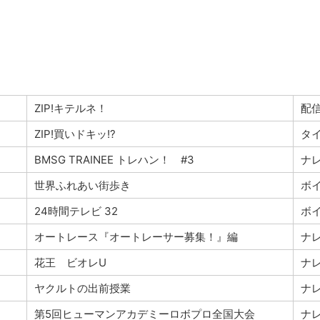
ZIP!キテルネ！
配
ZIP!買いドキッ!?
タ
BMSG TRAINEE トレハン！ #3
ナ
世界ふれあい街歩き
ボ
24時間テレビ 32
ボ
オートレース『オートレーサー募集！』編
ナ
花王 ビオレU
ナ
ヤクルトの出前授業
ナ
第5回ヒューマンアカデミーロボプロ全国大会
ナ