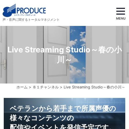
MENU
声・音声に関するトータルマネジメント
Live Streaming Studio～春の小
川～
ホーム
>
８１チャンネル
> Live Streaming Studio～春の小川～
ベテランから若手まで所属声優の
様々なコンテンツの
配信やイベントを発信予定です。