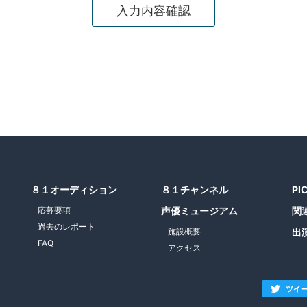
８１オーディション
８１チャンネル
PI
応募要項
声優ミュージアム
関
過去のレポート
施設概要
出
FAQ
アクセス