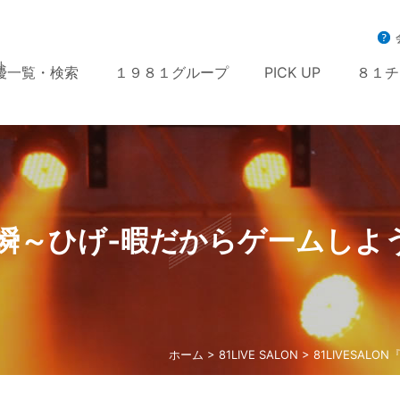
ト
優一覧・検索
１９８１グループ
PICK UP
８１チ
『～声瞬～ひげ‐暇だからゲームし
ホーム
>
81LIVE SALON
> 81LIVESA