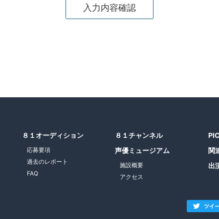
８１オーディション
８１チャンネル
PI
応募要項
声優ミュージアム
関
過去のレポート
施設概要
出
FAQ
アクセス