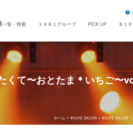
ト
優一覧・検索
１９８１グループ
PICK UP
８１チ
『あいたくて〜おとたま＊いちご〜v
ホーム
>
81LIVE SALON
> 81LIVE SA