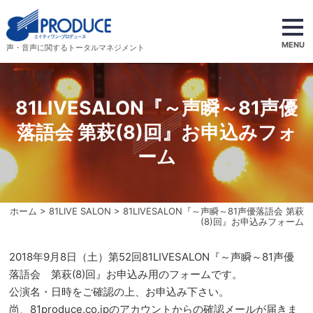
MENU
声・音声に関するトータルマネジメント
81LIVESALON『～声瞬～81声優
落語会 第萩(8)回』お申込みフォ
ーム
ホーム
>
81LIVE SALON
> 81LIVESALON『～声瞬～81声優落語会 第萩
(8)回』お申込みフォーム
2018年9月8日（土）第52回81LIVESALON『～声瞬～81声優
落語会 第萩(8)回』お申込み用のフォームです。
公演名・日時をご確認の上、お申込み下さい。
尚、81produce.co.jpのアカウントからの確認メールが届きま