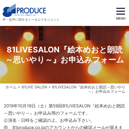
MENU
声・音声に関するトータルマネジメント
81LIVESALON『絵本めおと朗読
～思いやり～』お申込みフォーム
ホーム
>
81LIVE SALON
> 81LIVESALON『絵本めおと朗読～思いやり
～』お申込みフォーム
2019年10月19日（土）第59回81LIVESALON『絵本めおと朗読
～思いやり～』お申込み用のフォームです。
公演名・日時をご確認の上、お申込み下さい。
尚、81produce.co.jpのアカウントからの確認メールが届きま