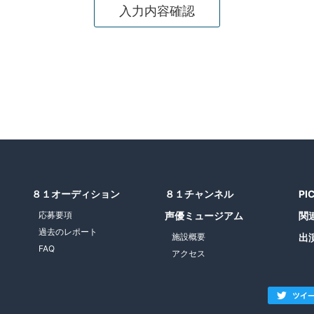
８１オーディション
８１チャンネル
PI
応募要項
声優ミュージアム
関
過去のレポート
施設概要
出
FAQ
アクセス