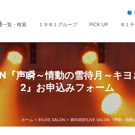
ト
優一覧・検索
１９８１グループ
PICK UP
８１チ
SALON『声瞬～情動の雪待月～キヨ
2』お申込みフォーム
ホーム
>
81LIVE SALON
> 第60回81LIVE SALON『声瞬