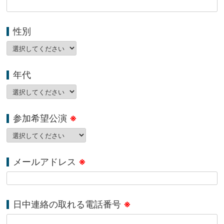
性別
年代
参加希望公演
※
メールアドレス
※
日中連絡の取れる電話番号
※