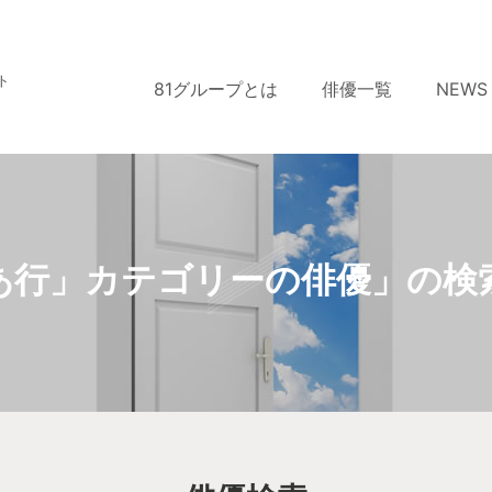
ト
81グループとは
俳優一覧
NEWS
あ行」カテゴリーの俳優」の検