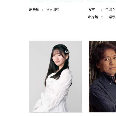
出身地
神奈川県
方言
甲州弁
出身地
山梨県