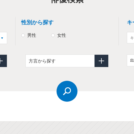
性別から探す
キ
男性
女性
方言から探す