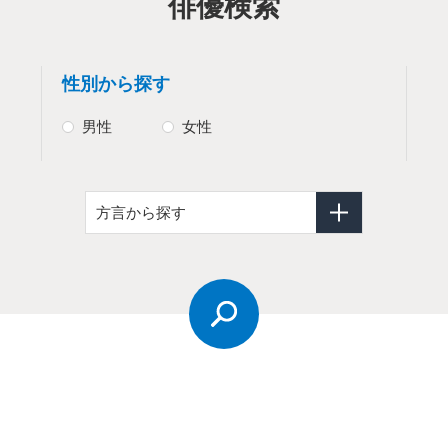
俳優検索
性別から探す
男性
女性
方言から探す