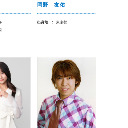
輔
岡野 友佑
弁
出身地
東京都
府