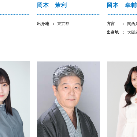
岡本 茉利
岡本 幸
出身地
東京都
方言
関西
出身地
大阪