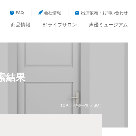
FAQ
会社情報
出演依頼・お問い合わせ
商品情報
81ライブサロン
声優ミュージアム
索結果
TOP
>
俳優一覧
> あ行