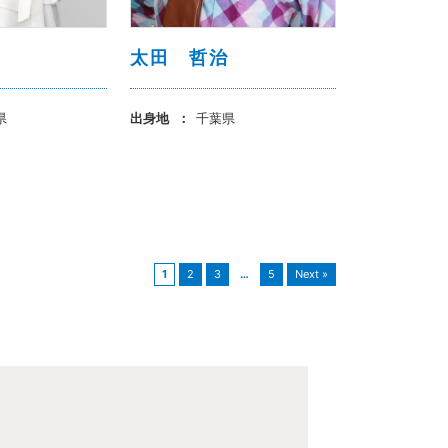
咲
太田 哲治
県
出身地
千葉県
1
2
3
…
5
Next »