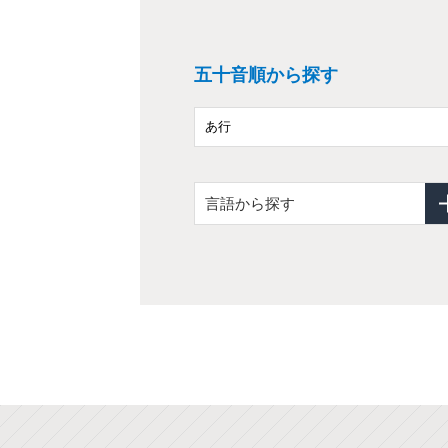
五十音順から探す
言語から探す