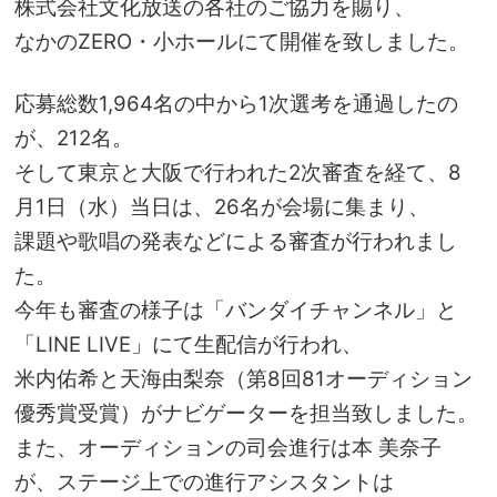
株式会社文化放送の各社のご協力を賜り、
なかのZERO・小ホールにて開催を致しました。
応募総数1,964名の中から1次選考を通過したの
が、212名。
そして東京と大阪で行われた2次審査を経て、8
月1日（水）当日は、26名が会場に集まり、
課題や歌唱の発表などによる審査が行われまし
た。
今年も審査の様子は「バンダイチャンネル」と
「LINE LIVE」にて生配信が行われ、
米内佑希
と
天海由梨奈
（第8回81オーディション
優秀賞受賞）がナビゲーターを担当致しました。
また、オーディションの司会進行は
本 美奈子
が、ステージ上での進行アシスタントは