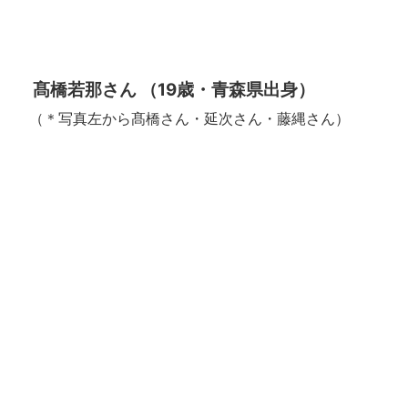
髙橋若那さん （19歳・青森県出身）
（＊写真左から髙橋さん・延次さん・藤縄さん）