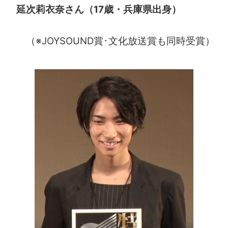
延次莉衣奈さん（17歳・兵庫県出身）
（※JOYSOUND賞･文化放送賞も同時受賞）