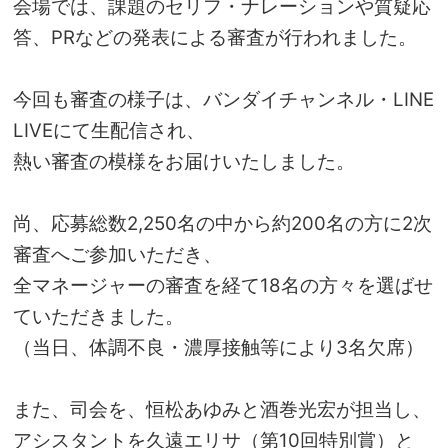
会場では、課題のセリフ・ナレーションや質疑応
答、PRなどの発表による審査が行われました。
今回も審査の様子は、バンダイチャンネル・LINE
LIVEにて生配信され、
熱い審査の模様をお届けいたしました。
尚、応募総数2,250名の中から約200名の方に2次
審査へご参加いただき、
全マネージャーの審査を経て18名の方々を選ばせ
ていただきました。
（当日、体調不良・濃厚接触等により3名欠席）
また、司会を、
恒松あゆみ
と
酒巻光宏
が担当し、
アシスタントを
久遠エリサ
（第10回特別賞）と