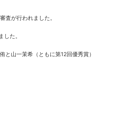
の審査が行われました。
ました。
侑
と
山一茉希
（ともに第12回優秀賞）