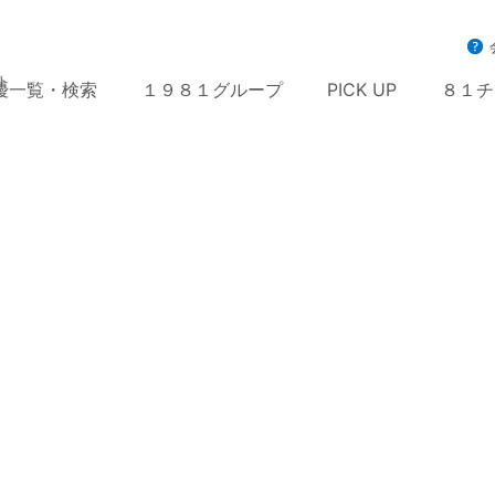
ト
優一覧・検索
１９８１グループ
PICK UP
８１チ
ホーム
>
８１オ