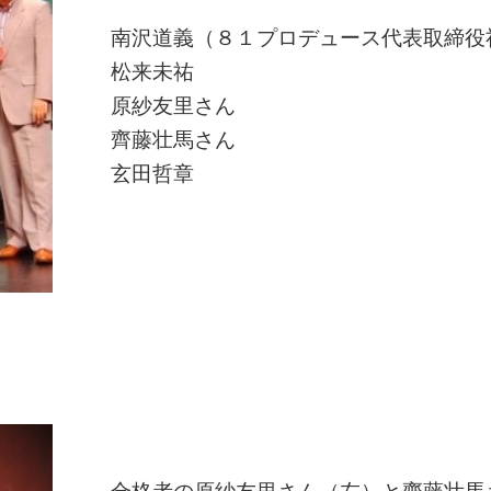
南沢道義（８１プロデュース代表取締役
松来未祐
原紗友里さん
齊藤壮馬さん
玄田哲章