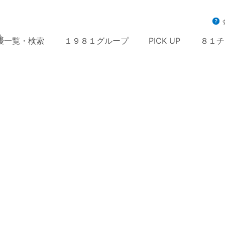
ト
優一覧・検索
１９８１グループ
PICK UP
８１チ
ホーム
>
８１オ