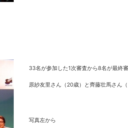
33名が参加した1次審査から8名が最終
原紗友里さん（20歳）と齊藤壮馬さん（
写真左から