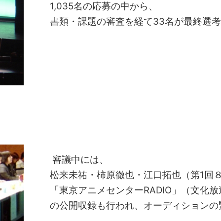
1,035名の応募の中から、
書類・課題の審査を経て33名が最終選
審議中には、
松来未祐・柿原徹也・江口拓也（第1回
「東京アニメセンターRADIO」（文化放送
の
公開収録も行われ、オーディションの