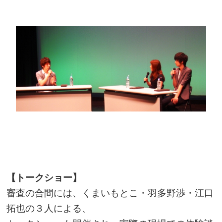
【トークショー】
審査の合間には、
くまいもとこ
・
羽多野渉
・
江口
拓也
の３人による、