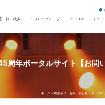
ト
優一覧・検索
１９８１グループ
PICK UP
８１チ
45周年ポータルサイト【お問
ホーム
>
出演依頼・お問い合わせ
> ８１プ