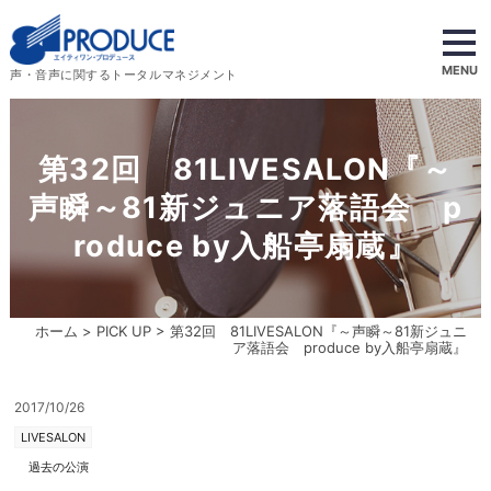
MENU
声・音声に関するトータルマネジメント
第32回 81LIVESALON『～
声瞬～81新ジュニア落語会 p
roduce by入船亭扇蔵』
ホーム
>
PICK UP
> 第32回 81LIVESALON『～声瞬～81新ジュニ
ア落語会 produce by入船亭扇蔵』
2017/10/26
LIVESALON
過去の公演