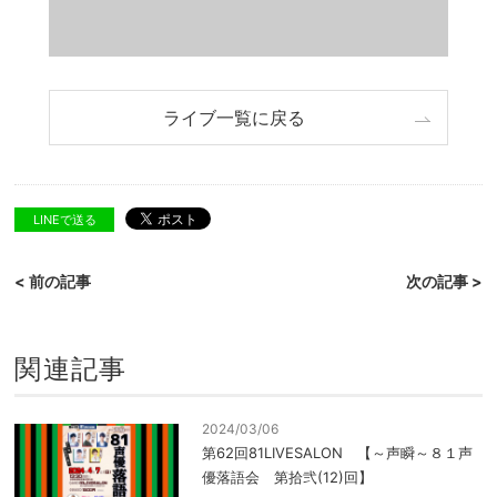
ライブ一覧に戻る
LINEで送る
< 前の記事
次の記事 >
関連記事
2024/03/06
第62回81LIVESALON 【～声瞬～８１声
優落語会 第拾弐(12)回】