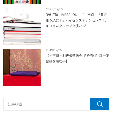
2023/09/10
第61回81LIVESALON 【～声瞬～『黄表
紙を読む？』ハイセンス？ナンセンス！】
キヨさんグループ公演vol.3
2019/12/25
【～声瞬～81声優落語会 第拾壱(11)回 ―窮
鼠猫を噛む―】