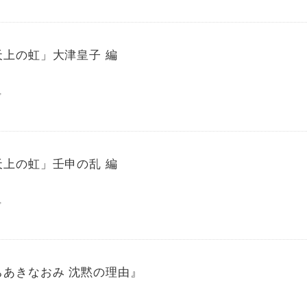
天上の虹」大津皇子 編
プ
天上の虹」壬申の乱 編
プ
ちあきなおみ 沈黙の理由』