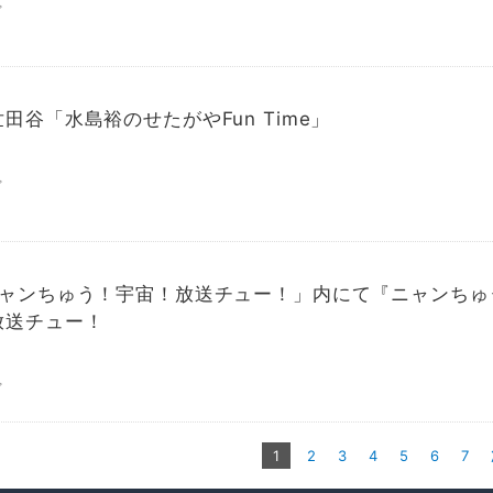
プ
田谷「水島裕のせたがやFun Time」
プ
ニャンちゅう！宇宙！放送チュー！」内にて『ニャンちゅ
放送チュー！
プ
1
2
3
4
5
6
7