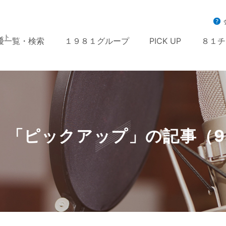
ント
優一覧・検索
１９８１グループ
PICK UP
８１チ
：「ピックアップ」の記事（9