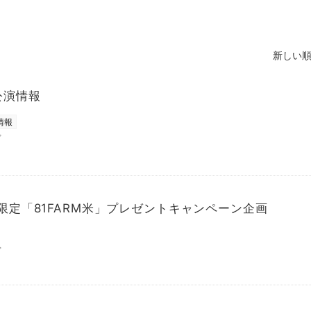
新しい順
公演情報
情報
プ
員限定「81FARM米」プレゼントキャンペーン企画
プ