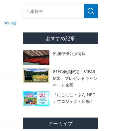
 |
古い順
おすすめ記事
所属俳優公演情報
81FC会員限定「81FAR
M米」プレゼントキャン
ペーン企画
『にこにこ・ぷん NEO
』プロジェクト始動！
アーカイブ