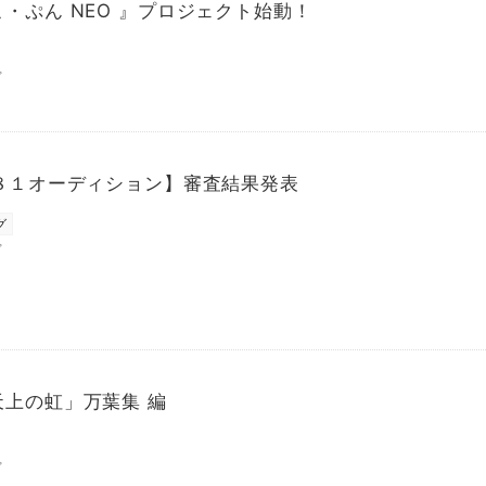
・ぷん NEO 』プロジェクト始動！
プ
回８１オーディション】審査結果発表
グ
プ
天上の虹」万葉集 編
プ