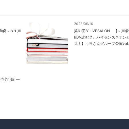
2023/09/10
【～声瞬～８１声
第61回81LIVESALON 【～
紙を読む？』ハイセンス？ナン
ス！】キヨさんグループ公演vol.
(11)回 ―