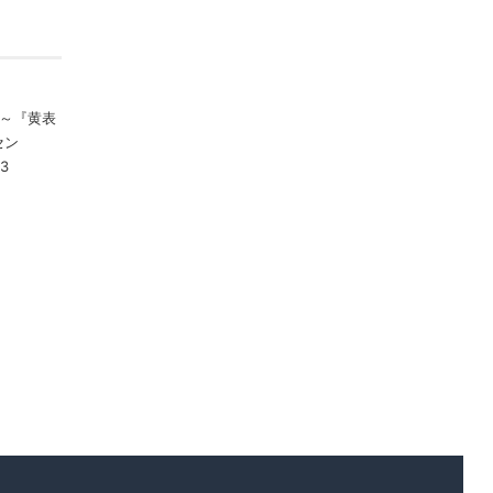
声瞬～『黄表
セン
3