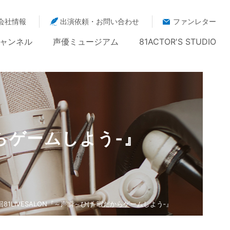
会社情報
出演依頼・お問い合わせ
ファンレター
ャンネル
声優ミュージアム
81ACTOR'S STUDIO
からゲームしよう‐』
6回81LIVESALON『～声瞬～ひげ‐暇だからゲームしよう‐』