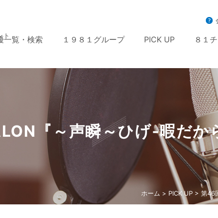
ント
優一覧・検索
１９８１グループ
PICK UP
８１チ
ESALON『～声瞬～ひげ‐暇だ
ホーム
>
PICK UP
> 第4