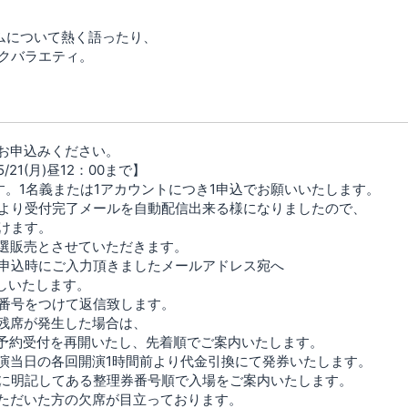
ムについて熱く語ったり、
クバラエティ。
お申込みください。
/21(月)昼12：00まで】
す。1名義または1アカウントにつき1申込でお願いいたします。
より受付完了メールを自動配信出来る様になりましたので、
けます。
選販売とさせていただきます。
申込時にご入力頂きましたメールアドレス宛へ
返しいたします。
番号をつけて返信致します。
残席が発生した場合は、
にて予約受付を再開いたし、先着順でご案内いたします。
演当日の各回開演1時間前より代金引換にて発券いたします。
に明記してある整理券番号順で入場をご案内いたします。
ただいた方の欠席が目立っております。