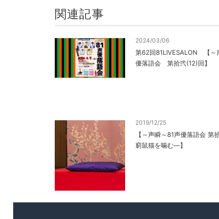
関連記事
2024/03/06
第62回81LIVESALON 
優落語会 第拾弐(12)回】
2019/12/25
【～声瞬～81声優落語会 第拾壱
窮鼠猫を噛む―】