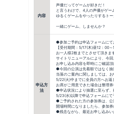
声優だってゲームが好きだ！
と言うわけで、4人の声優がゲー
内容
ゆるくゲームをやったりするトー
一緒にゲーム、しませんか？
●参加ご予約は申込フォームにて
【受付期間：5/17(木)昼12：00～5
お一人様2枚までとさせて頂きま
サイトリニューアルにより、今回
お申し込み内容を即時にご確認頂
●今回の公演は先着順ではなく抽
当落のご案内に関しましては、お
5/22(火)中までに全員の方へお
申込方
お席がご用意できた場合は整理券
法
●申込状況により抽選に至らず、
5/23(水)以降で申込フォーム
●ご予約された方の参加券は、公
開場時間になりましたら、参加券
●残念ながら、最近お申し込みい