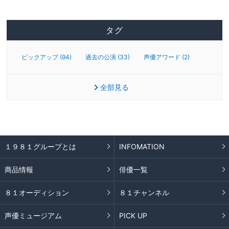
タグ
ピックアップ (94)
過去の公演 (33)
声優アワード (2)
全部見る
１９８１グループとは
INFOMATION
商品情報
俳優一覧
８１オーディション
８１チャンネル
声優ミュージアム
PICK UP