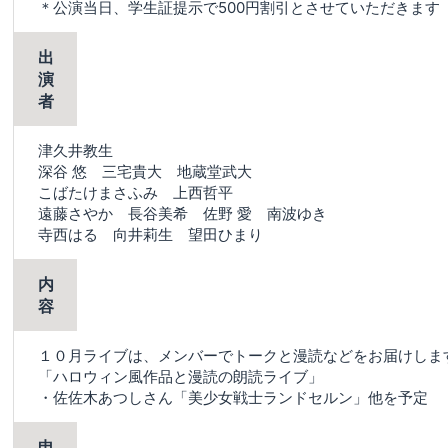
＊公演当日、学生証提示で500円割引とさせていただきます
出
演
者
津久井教生
深谷 悠 三宅貴大 地蔵堂武大
こばたけまさふみ 上西哲平
遠藤さやか 長谷美希 佐野 愛 南波ゆき
寺西はる 向井莉生 望田ひまり
内
容
１０月ライブは、メンバーでトークと漫読などをお届けしま
「ハロウィン風作品と漫読の朗読ライブ」
・佐佐木あつしさん「美少女戦士ランドセルン」他を予定
申