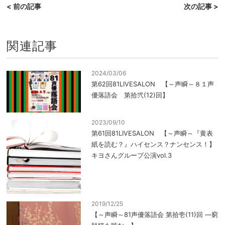
< 前の記事
次の記事 >
関連記事
2024/03/06
第62回81LIVESALON 【～声瞬～８１声
優落語会 第拾弐(12)回】
2023/09/10
第61回81LIVESALON 【～声瞬～『黄表
紙を読む？』ハイセンス？ナンセンス！】
キヨさんグループ公演vol.3
2019/12/25
【～声瞬～81声優落語会 第拾壱(11)回 ―窮