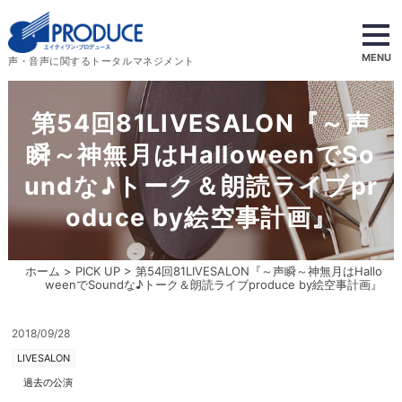
MENU
声・音声に関するトータルマネジメント
第54回81LIVESALON『～声
瞬～神無月はHalloweenでSo
undな♪トーク＆朗読ライブpr
oduce by絵空事計画』
ホーム
>
PICK UP
> 第54回81LIVESALON『～声瞬～神無月はHallo
weenでSoundな♪トーク＆朗読ライブproduce by絵空事計画』
2018/09/28
LIVESALON
過去の公演